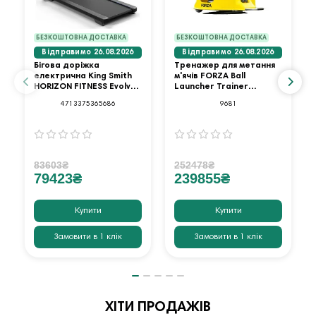
БЕЗКОШТОВНА ДОСТАВКА
БЕЗКОШТОВНА ДОСТАВКА
Відправимо 26.08.2026
Відправимо 26.08.2026
Бігова доріжка
Тренажер для метання
електрична King Smith
м'ячів FORZA Ball
HORIZON FITNESS Evolve
Launcher Trainer
3.0
Standard
4713375365686
9681
83603₴
252478₴
79423₴
239855₴
Купити
Купити
Замовити в 1 клік
Замовити в 1 клік
ХІТИ ПРОДАЖІВ