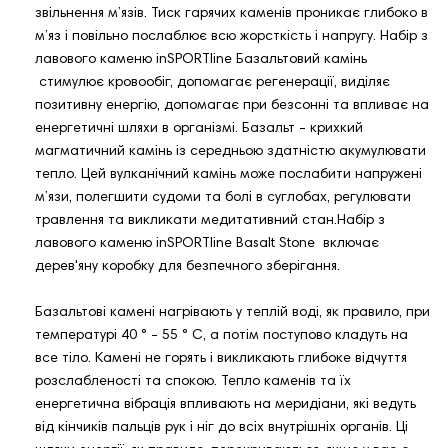
звільнення м’язів. Тиск гарячих каменів проникає глибоко в
м’яз і повільно послаблює всю жорсткість і напругу. Набір з
лавового каменю inSPORTline Базальтовий камінь
стимулює кровообіг, допомагає регенерації, виділяє
позитивну енергію, допомагає при безсонні та впливає на
енергетичні шляхи в організмі. Базальт - крихкий
магматичний камінь із середньою здатністю акумулювати
тепло. Цей вулканічний камінь може послабити напружені
м’язи, полегшити судоми та болі в суглобах, регулювати
травлення та викликати медитативний стан.Набір з
лавового каменю inSPORTline Basalt Stone включає
дерев'яну коробку для безпечного зберігання.
Базальтові камені нагрівають у теплій воді, як правило, при
температурі 40 ° - 55 ° C, а потім поступово кладуть на
все тіло. Камені не горять і викликають глибоке відчуття
розслабленості та спокою. Тепло каменів та їх
енергетична вібрація впливають на меридіани, які ведуть
від кінчиків пальців рук і ніг до всіх внутрішніх органів. Ці