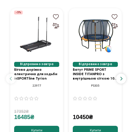
-5%
Відправимо завтра
Відправимо завтра
Бігова доріжка
Батут PRIME SPORT
електрична для ходьби
INSIDE TITANPRO з
inSPORTline Tyrion
внутрішньою сіткою 10
футів оранжевий
22977
PS305
17352₴
16485₴
10450₴
Купити
Купити