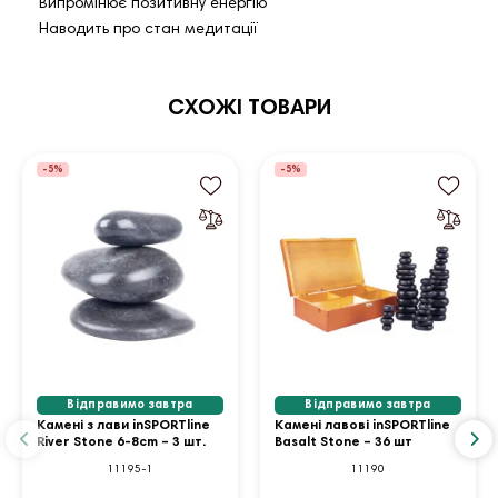
Випромінює позитивну енергію
Наводить про стан медитації
СХОЖІ ТОВАРИ
-5%
-5%
Відправимо завтра
Відправимо завтра
Камені з лави inSPORTline
Камені лавові inSPORTline
River Stone 6-8cm – 3 шт.
Basalt Stone – 36 шт
11195-1
11190