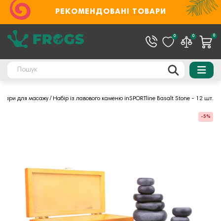
РЕКОМЕНДОВАНІ ТОВАРИ
0
0
0
суари для масажу
Набір із лавового каменю inSPORTline Basalt Stone - 12 шт.
-5%