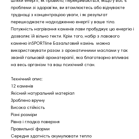
шляхи енергії, як правило, перекриваються, якщо у вас є
проблеми зі здоров’ям, ви втомлюєтесь або відчуваєте
труднощі з концентрацією уваги, і як результат
перешкоджаєте надходженню енергії у ваше тіло.
Потужність нагрівання каменів лави пробуджує цю енергію і
дозволяє їй вільно текти. Крім того, набір з лавового
каменю inSPORTline Базальтовий камінь можна
використовувати разом з ароматичними маслами у так
званій гальковій ароматерапії, яка благотворно впливає
на весь організм та ваш психічний стан.
Технічний опис:
12 каменів
Якісний натуральний матеріал
Зроблено вручну
Висока стійкість
Різні розміри
Рівна і гладка поверхня
Правильної форми
Середня здатність акумулювати тепло