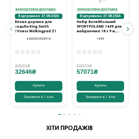
БЕЗКОШТОВНА ДОСТАВКА
БЕЗКОШТОВНА ДОСТАВКА
Відправимо 27.08.2026
Відправимо 27.08.2026
Бігова доріжка для
Набір Волейбольний
ходьби King Smith
SPORTPOLAND 1449 для
Fitness Walkingpad Z1
майданчика 18 х 9 м,
червоний
4260552545916
1449
32031₴
60074₴
32646₴
57071₴
Купити
Купити
Замовити в 1 клік
Замовити в 1 клік
ХІТИ ПРОДАЖІВ