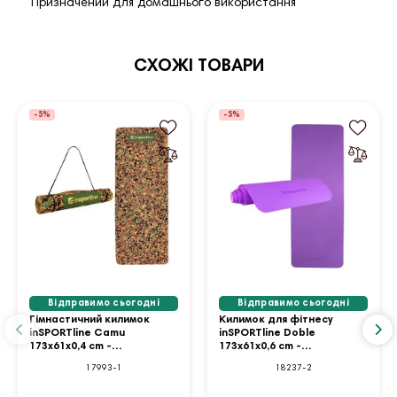
Призначений для домашнього використання
СХОЖІ ТОВАРИ
-5%
-5%
Відправимо сьогодні
Відправимо сьогодні
Гімнастичний килимок
Килимок для фітнесу
inSPORTline Camu
inSPORTline Doble
173x61x0,4 cm -
173x61x0,6 cm -
коричневий камуфляж
фіолетово-рожевий
17993-1
18237-2