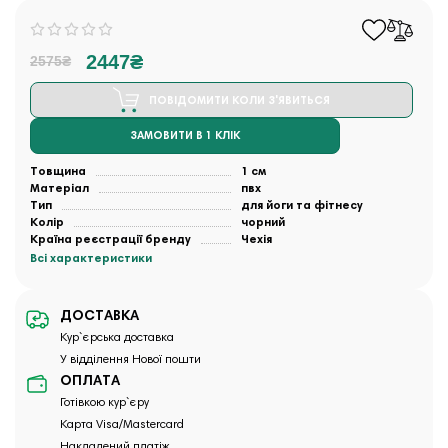
2447₴
2575₴
ПОВІДОМИТИ КОЛИ З'ЯВИТЬСЯ
ЗАМОВИТИ В 1 КЛІК
Товщина
1 см
Матеріал
пвх
Тип
для йоги та фітнесу
Колір
чорний
Країна реєстрації бренду
Чехія
Всі характеристики
ДОСТАВКА
Кур`єрська доставка
У відділення Нової пошти
ОПЛАТА
Готівкою кур`єру
Карта Visa/Mastercard
Накладений платіж