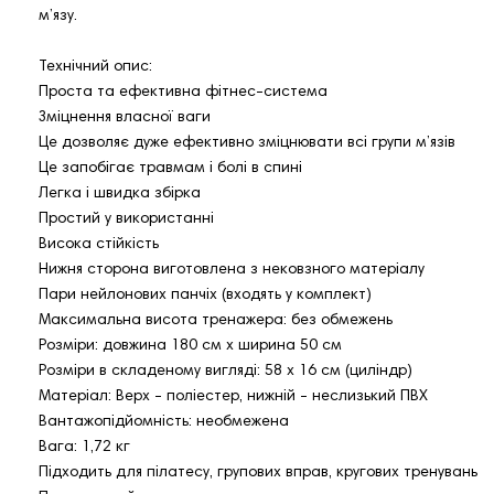
м’язу.
Технічний опис:
Проста та ефективна фітнес-система
Зміцнення власної ваги
Це дозволяє дуже ефективно зміцнювати всі групи м’язів
Це запобігає травмам і болі в спині
Легка і швидка збірка
Простий у використанні
Висока стійкість
Нижня сторона виготовлена ​​з нековзного матеріалу
Пари нейлонових панчіх (входять у комплект)
Максимальна висота тренажера: без обмежень
Розміри: довжина 180 см х ширина 50 см
Розміри в складеному вигляді: 58 x 16 см (циліндр)
Матеріал: Верх - поліестер, нижній - неслизький ПВХ
Вантажопідйомність: необмежена
Вага: 1,72 кг
Підходить для пілатесу, групових вправ, кругових тренувань