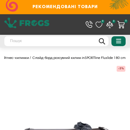
РЕКОМЕНДОВАНІ ТОВАРИ
0
0
0
в
Фітнес-килимки
Слайд-борд розсувний килим inSPORTline Fluxlide 180 cm
-5%