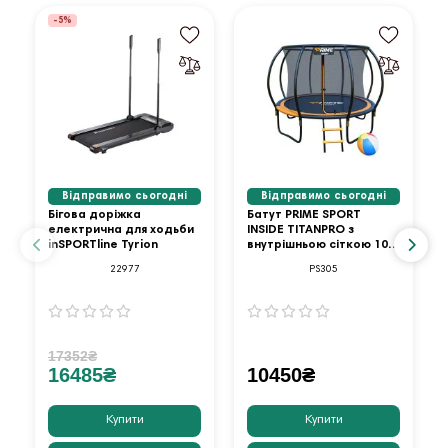
-5%
Відправимо сьогодні
Відправимо сьогодні
Бігова доріжка
Батут PRIME SPORT
електрична для ходьби
INSIDE TITANPRO з
inSPORTline Tyrion
внутрішньою сіткою 10
футів оранжевий
22977
PS305
17352₴
16485₴
10450₴
Купити
Купити