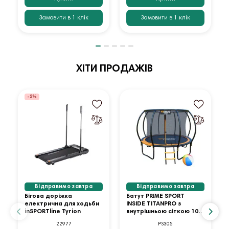
Замовити в 1 клік
Замовити в 1 клік
ХІТИ ПРОДАЖІВ
-5%
Відправимо завтра
Відправимо завтра
Бігова доріжка
Батут PRIME SPORT
електрична для ходьби
INSIDE TITANPRO з
inSPORTline Tyrion
внутрішньою сіткою 10
футів оранжевий
22977
PS305