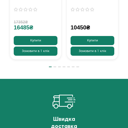
17352₴
16485₴
10450₴
Купити
Купити
Замовити в 1 клік
Замовити в 1 клік
Швидка
доставка