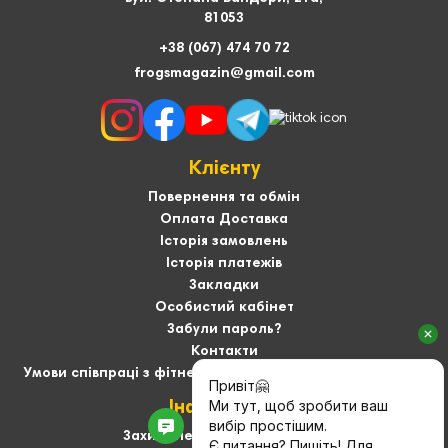
81053
+38 (067) 474 70 72
frogsmagazin@gmail.com
Клієнту
Повернення та обмін
Оплата Доставка
Історія замовлень
Історія платежів
Закладки
Особистий кабінет
Забули пароль?
Контакти
Умови співпраці з фітнес-тренерами та User-generated
Інформація
Захист персональних даних