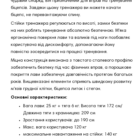
чудовий снаряд. Він призначений для вправ на тренування
біцепсів. Завдяки цьому тренажера ви можете качати
біцепс, не перевантажуючи спину.
Стійки тренажера регулюються по висоті, замки безпеки
на них роблять тренування абсолютно безпечною. М'яка
ергономічна поверхня лави та валиків під ноги позбавляє
користувача від дискомфорту, допомагаючи йому
повністю зосередитися на процесі тренування.
Міцна конструкція виконана з товстого сталевого профілю
забезпечить безпеку під час фізичних вправ, а порошкове
покриття лави забезпечує довговічність протягом багатьох
років. Вищевказані елементи сприяють швидкому розвитку
м'язів грудної клітки, біцепса литок і стегон.
Основні характеристики:
Вага лави: 25 кг + тяга 6 кг. Висота тяги 172 см/
Довжина тяги з крамницею: 209 см
Зростання користувачів: до 190 см
Макс. вага користувача 120 кг
максимальне навантаження на стійки: 140 кг