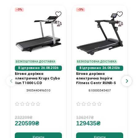
-5%
-5%
БЕЗКОШТОВНА ДОСТАВКА
БЕЗКОШТОВНА ДОСТАВКА
Відправимо 26.08.2026
Відправимо 26.08.2026
Бігова доріжка
Бігова доріжка
електрична Krups Cybo
електрична Inspire
Run T1000 LCD
Fitness Centr RUNR-S
5905440496510
810000545407
232209₴
136247₴
220599₴
129435₴
Купити
Купити