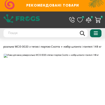
РЕКОМЕНДОВАНІ ТОВАРИ
0
0
0
іверсальна WCG 0020 з тягою і партою Скотта + набір штанга і гантелі 148 кг