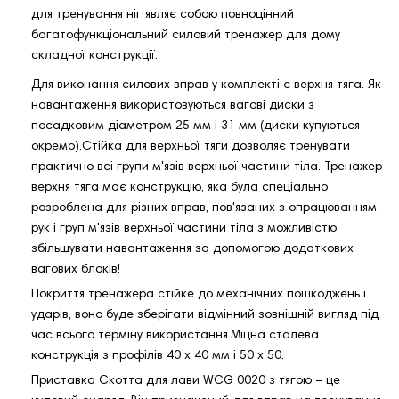
для тренування ніг являє собою повноцінний
багатофункціональний силовий тренажер для дому
складної конструкції.
Для виконання силових вправ у комплекті є верхня тяга. Як
навантаження використовуються вагові диски з
посадковим діаметром 25 мм і 31 мм (диски купуються
окремо).Стійка для верхньої тяги дозволяє тренувати
практично всі групи м'язів верхньої частини тіла. Тренажер
верхня тяга має конструкцію, яка була спеціально
розроблена для різних вправ, пов'язаних з опрацюванням
рук і груп м'язів верхньої частини тіла з можливістю
збільшувати навантаження за допомогою додаткових
вагових блоків!
Покриття тренажера стійке до механічних пошкоджень і
ударів, воно буде зберігати відмінний зовнішній вигляд під
час всього терміну використання.Міцна сталева
конструкція з профілів 40 х 40 мм і 50 х 50.
Приставка Скотта для лави WCG 0020 з тягою – це