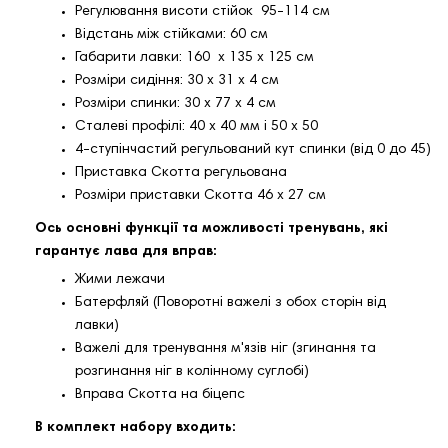
Регулювання висоти стійок 95-114 см
Відстань між стійками: 60 см
Габарити лавки: 160 х 135 х 125 см
Розміри сидіння: 30 х 31 х 4 см
Розміри спинки: 30 х 77 х 4 см
Сталеві профілі: 40 x 40 мм і 50 х 50
4-ступінчастий регульований кут спинки (від 0 до 45)
Приставка Скотта регульована
Розміри приставки Скотта 46 х 27 см
Ось основні функції та можливості тренувань, які
гарантує лава для вправ:
Жими лежачи
Батерфляй (Поворотні важелі з обох сторін від
лавки)
Важелі для тренування м'язів ніг (згинання та
розгинання ніг в колінному суглобі)
Вправа Скотта на біцепс
В комплект набору входить: