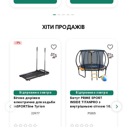
ХІТИ ПРОДАЖІВ
-5%
Відправимо завтра
Відправимо завтра
Бігова доріжка
Батут PRIME SPORT
електрична для ходьби
INSIDE TITANPRO з
inSPORTline Tyrion
внутрішньою сіткою 10
футів оранжевий
22977
PS305