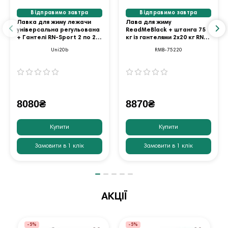
Відправимо завтра
Відправимо завтра
Лавка для жиму лежачи
Лава для жиму
універсальна регульована
ReadMeBlack + штанга 75
+ Гантелі RN-Sport 2 по 20
кг із гантелями 2х20 кг RN-
кг з ABS-покриттям
Sport
Uni20b
RMB-75220
8080₴
8870₴
Купити
Купити
Замовити в 1 клік
Замовити в 1 клік
АКЦІЇ
-5%
-5%