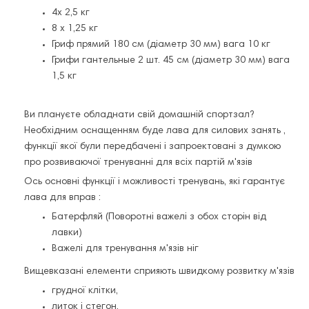
4x 2,5 кг
8 x 1,25 кг
Гриф прямий 180 см (діаметр 30 мм) вага 10 кг
Грифи гантельные 2 шт. 45 см (діаметр 30 мм) вага
1,5 кг
Ви плануєте обладнати свій домашній спортзал?
Необхідним оснащенням буде лава для силових занять ,
функції якої були передбачені і запроектовані з думкою
про розвиваючої тренуванні для всіх партій м'язів
Ось основні функції і можливості тренувань, які гарантує
лава для вправ :
Батерфляй (Поворотні важелі з обох сторін від
лавки)
Важелі для тренування м'язів ніг
Вищевказані елементи сприяють швидкому розвитку м'язів
грудної клітки,
литок і стегон.