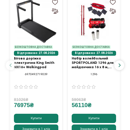
БЕЗКОШТОВНА ДОСТАВКА
БЕЗКОШТОВНА ДОСТАВКА
Відправимо 27.08.2026
Відправимо 27.08.2026
Бігова доріжка
Набір волейбольний
електрична King Smith
SPORTPOLAND 1296 для
MX16+ Walkingpad
майданчика 16 х 8 м,
червоний
6970492719039
1296
81026₴
59063₴
76975₴
56110₴
Купити
Купити
Замовити в 1 клік
Замовити в 1 клік