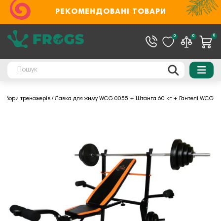
РЕКОМЕНДОВАНІ ТОВАРИ
0
0
0
Набори тренажерів
Лавка для жиму WCG 0055 + Штанга 60 кг + Гантелі WCG