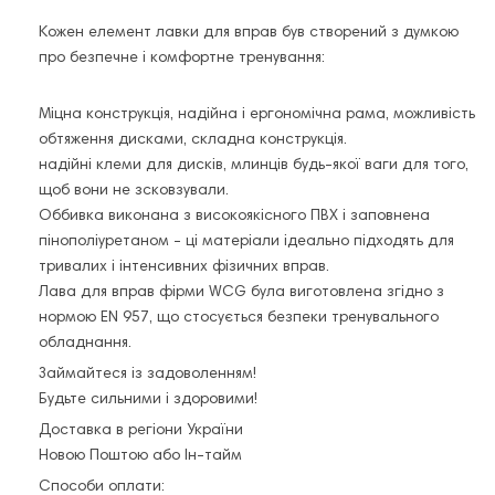
Кожен елемент лавки для вправ був створений з думкою
про безпечне і комфортне тренування:
Міцна конструкція, надійна і ергономічна рама, можливість
обтяження дисками, складна конструкція.
надійні клеми для дисків, млинців будь-якої ваги для того,
щоб вони не зсковзували.
Оббивка виконана з високоякісного ПВХ і заповнена
пінополіуретаном - ці матеріали ідеально підходять для
тривалих і інтенсивних фізичних вправ.
Лава для вправ фірми WCG була виготовлена згідно з
нормою EN 957, що стосується безпеки тренувального
обладнання.
Займайтеся із задоволенням!
Будьте сильними і здоровими!
Доставка в регіони України
Новою Поштою або Ін-тайм
Способи оплати: