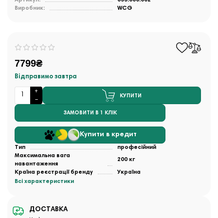
Виробник:
WCG
7799₴
Відправимо завтра
КУПИТИ
ЗАМОВИТИ В 1 КЛІК
Купити в кредит
Тип
професійний
Максимальна вага
200 кг
навантаження
Країна реєстрації бренду
Україна
Всі характеристики
ДОСТАВКА