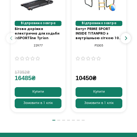
Відправимо завтра
Відправимо завтра
Бігова доріжка
Батут PRIME SPORT
електрична для ходьби
INSIDE TITANPRO з
inSPORTline Tyrion
внутрішньою сіткою 10
футів оранжевий
22977
PS305
17352₴
16485₴
10450₴
Купити
Купити
Замовити в 1 клік
Замовити в 1 клік