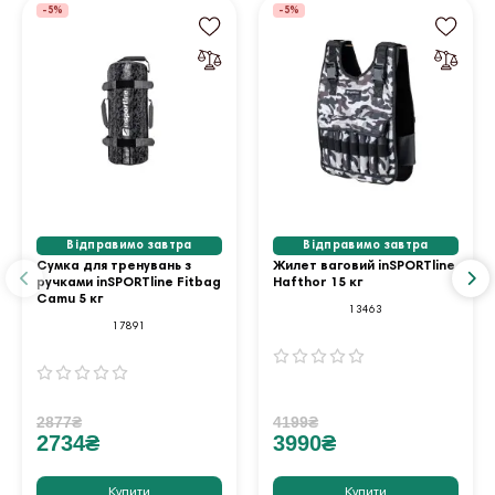
-5%
-5%
Відправимо завтра
Відправимо завтра
Сумка для тренувань з
Жилет ваговий inSPORTline
ручками inSPORTline Fitbag
Hafthor 15 кг
Camu 5 кг
13463
17891
2877₴
4199₴
2734₴
3990₴
Купити
Купити