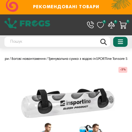
РЕКОМЕНДОВАНІ ТОВАРИ
0
0
0
есуари
Вагові навантаження
Тренувальна сумка з водою inSPORTline Tansare S
-5%