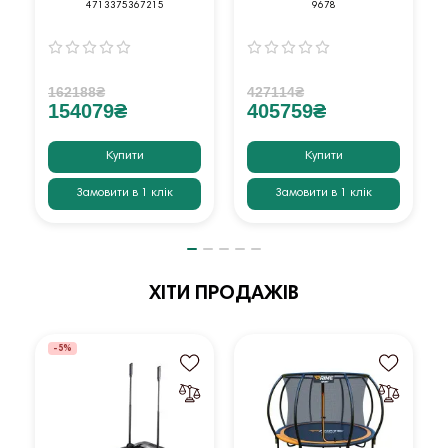
4713375367215
9678
162188₴
427114₴
154079₴
405759₴
Купити
Купити
Замовити в 1 клік
Замовити в 1 клік
ХІТИ ПРОДАЖІВ
-5%