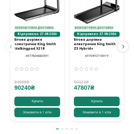
БЕЗКОШТОВНА ДОСТАВКА
БЕЗКОШТОВНА ДОСТАВКА
Відправимо 27.08.2026
Відправимо 27.08.2026
Бігова доріжка
Бігова доріжка
електрична King Smith
електрична King Smith
Walkingpad X218
Z3 Hybrid+
6977806880591
6970492718919
94989₴
50323₴
90240₴
47807₴
Купити
Купити
Замовити в 1 клік
Замовити в 1 клік