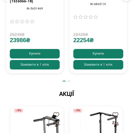
(1526066-18)
M-6865131
M-5651469
25248₴
23425₴
23986₴
22254₴
Купити
Купити
Замовити в 1 клік
Замовити в 1 клік
АКЦІЇ
-5%
-5%