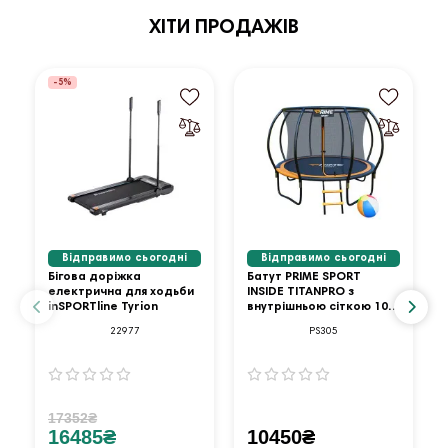
ХІТИ ПРОДАЖІВ
-5%
Відправимо сьогодні
Відправимо сьогодні
Бігова доріжка
Батут PRIME SPORT
електрична для ходьби
INSIDE TITANPRO з
inSPORTline Tyrion
внутрішньою сіткою 10
футів оранжевий
22977
PS305
17352₴
16485₴
10450₴