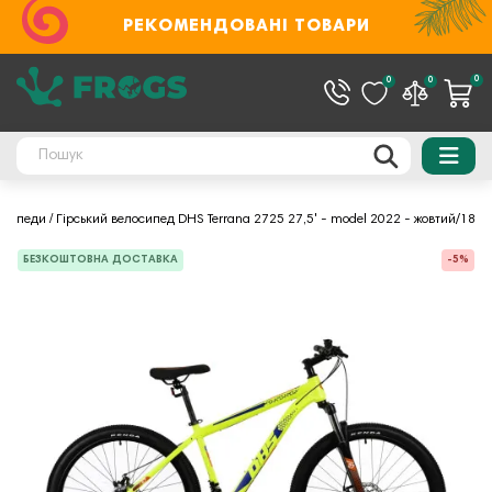
РЕКОМЕНДОВАНІ ТОВАРИ
0
0
0
осипеди
Гірський велосипед DHS Terrana 2725 27,5' - model 2022 - жовтий/18
БЕЗКОШТОВНА ДОСТАВКА
-5%