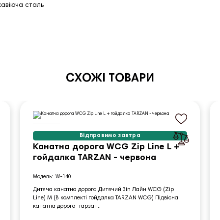
жавіюча сталь
СХОЖІ ТОВАРИ
Відправимо завтра
Канатна дорога WCG Zip Line L +
гойдалка TARZAN - червона
W-140
Дитяча канатна дорога Дитячий Зіп Лайн WCG (Zip
Line) M (В комплекті гойдалка TARZAN WCG) Підвісна
канатна дорога-тарзан..