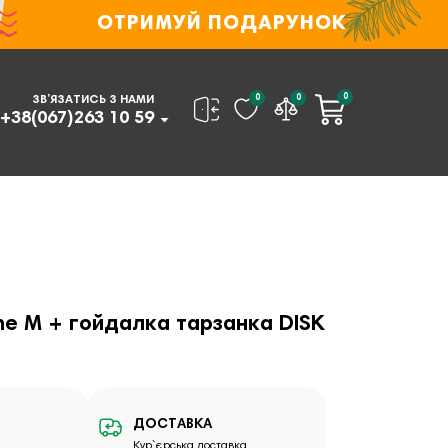
ОТРИМУЙ ПОДАРУНОК
0
0
0
ЗВ’ЯЗАТИСЬ З НАМИ
+38(067)263 10 59
ne M + гойдалка тарзанка DISK
ДОСТАВКА
Кур`єрська доставка