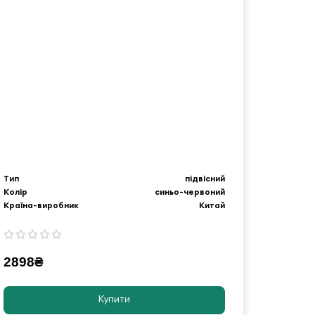
Тип
підвісний
Тип
Колір
синьо-червоний
Колір
Країна-виробник
Китай
Країна-
2898₴
3400
Купити