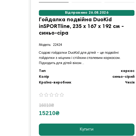
Відправимо 26.08.2026
Гойдалка подвійна DuoKid
inSPORTline, 235 х 167 х 192 см -
синьо-сіра
22424
Садові гойдалки DuoKid для дітей – це подвійні
гойдалки з міцним і стійким сталевим каркасом.
Підходить для дітей віком ..
Тип
каркас
Колір
синьо-сірий
Країна-виробник
Чехія
16010₴
15210₴
Купити