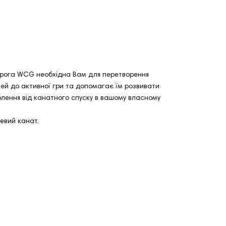
 дорога WCG необхідна Вам для перетворення
ітей до активної гри та допомагає їм розвивати
волення від канатного спуску в вашому власному
левий канат.