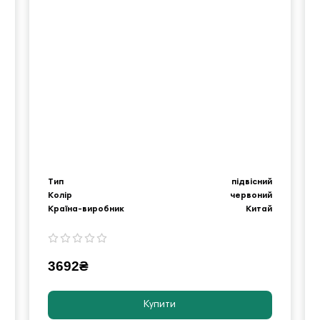
Тип
підвісний
Колір
червоний
Країна-виробник
Китай
3692₴
Купити