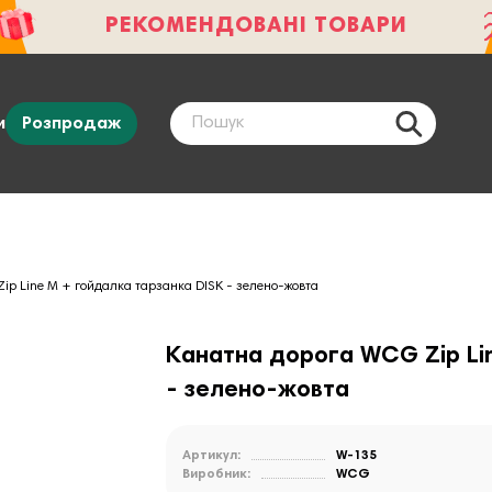
РЕКОМЕНДОВАНІ ТОВАРИ
и
Розпродаж
ip Line M + гойдалка тарзанка DISK - зелено-жовта
Канатна дорога WCG Zip Li
- зелено-жовта
Артикул:
W-135
Виробник:
WCG