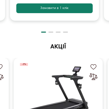
Замовити в 1 клік
АКЦІЇ
-5%