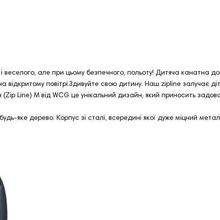
 і веселого, але при цьому безпечного, польоту! Дитяча канатна
а відкритому повітрі.Здивуйте свою дитину. Наш zipline залучає д
йн (Zip Line) M від WCG це унікальний дизайн, який приносить задо
удь-яке дерево. Корпус зі сталі, всередині якої дуже міцний мета