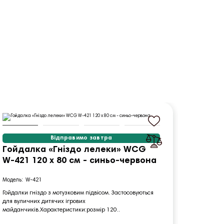
Відправимо завтра
Гойдалка «Гніздо лелеки» WCG
Канат
W-421 120 х 80 см - синьо-червона
зелен
W-421
W
Гойдалки гніздо з мотузковим підвісом. Застосовуються
Дитяча ка
для вуличних дитячих ігрових
Line) S П
майданчиків.Характеристики:розмір 120..
улюбленою