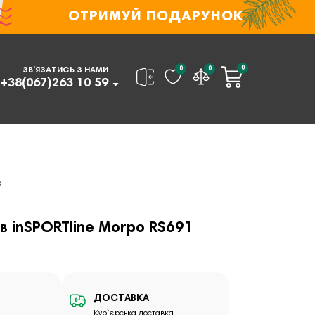
ОТРИМУЙ ПОДАРУНОК
0
0
0
ЗВ’ЯЗАТИСЬ З НАМИ
+38(067)263 10 59
а
в inSPORTline Morpo RS691
ДОСТАВКА
Кур`єрська доставка