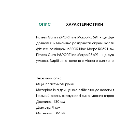
ОПИС
ХАРАКТЕРИСТИКИ
Fitness Gum inSPORTline Morpo RS691 - це фун
дозволяє інтенсивно розігрівати окремі част
фітнес-ремінцем inSPORTline Morpo RS691 зміц
Fitness Gum inSPORTline Morpo RS691 - це су
умовах. Виріб виготовлено з міцного силіконо
Технічний опис:
Міцні пластикові ручки
Матеріал із підвищеною стійкістю до вологи 
Низький рівень складності виконуваних вправ
Довжина: 130 см
Діаметр: 9 мм
Матеріал: TPR, PP