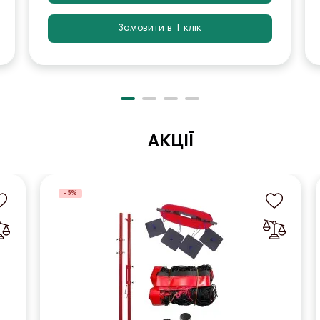
Замовити в 1 клік
АКЦІЇ
-5%