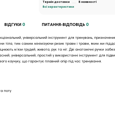
Термін доставки
В наявності
Всі характеристики
0
0
ВІДГУКИ
ПИТАННЯ-ВІДПОВІДЬ
кціональний, універсальний інструмент для тренувань, призначений 
ини тіла, тим самим мінімізуючи ризик травм і травм, яким ми підд
нюють м’язи грудей, живота, рук та ніг. Дві анатомічні ручки заб
часний, універсальний, простий у використанні інструмент для підв
вого каучуку, що гарантує плавний опір під час тренування.
та поту