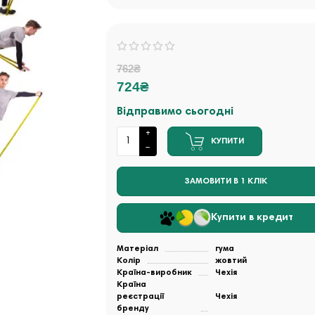
762₴
724₴
Відправимо сьогодні
КУПИТИ
ЗАМОВИТИ В 1 КЛІК
Купити в кредит
Матеріал
гума
Колір
жовтий
Країна-виробник
Чехія
Країна
реєстрації
Чехія
бренду