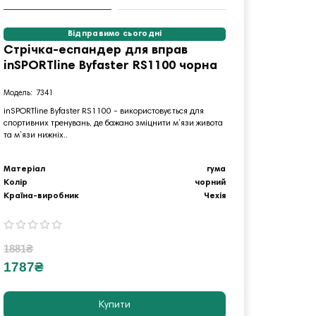
Відправимо сьогодні
Стрічка-еспандер для вправ
Стріч
inSPORTline Byfaster RS1100 чорна
inSPO
7341
2
inSPORTline Byfaster RS1100 - використовується для
Стрічка о
спортивних тренувань, де бажано зміцнити м’язи живота
зручний а
та м’язи нижніх..
і рук. Пра
Матеріал
гума
Матеріа
Колір
чорний
Колір
Країна-виробник
Чехія
Країна-
1881₴
251₴
1787₴
239₴
Купити