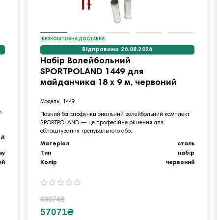
БЕЗКОШТОВНА ДОСТАВКА
Відправимо 26.08.2026
Набір Волейбольний
SPORTPOLAND 1449 для
майданчика 18 х 9 м, червоний
1449
ь
Повний багатофункціональний волейбольний комплект
SPORTPOLAND — це професійне рішення для
облаштування тренувального або..
од
Матеріал
сталь
му
Тип
набір
ий
Колір
червоний
60074₴
57071₴