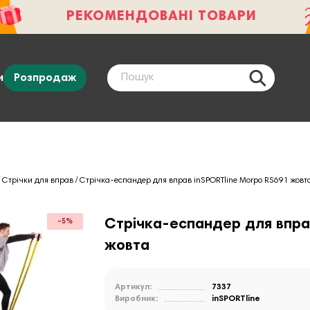
РЕКОМЕНДОВАНІ ТОВАРИ
и
Розпродаж
Стрічки для вправ
Стрічка-еспандер для вправ inSPORTline Morpo RS691 жовт
Стрічка-еспандер для впра
-5%
жовта
Артикул:
7337
Виробник:
inSPORTline