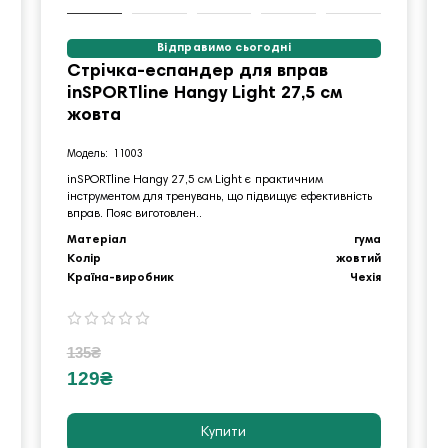
Відправимо сьогодні
Стрічка-еспандер для вправ
inSPORTline Hangy Light 27,5 см
жовта
11003
inSPORTline Hangy 27,5 см Light є практичним
інструментом для тренувань, що підвищує ефективність
вправ. Пояс виготовлен..
Матеріал
гума
Колір
жовтий
Країна-виробник
Чехія
135₴
129₴
Купити