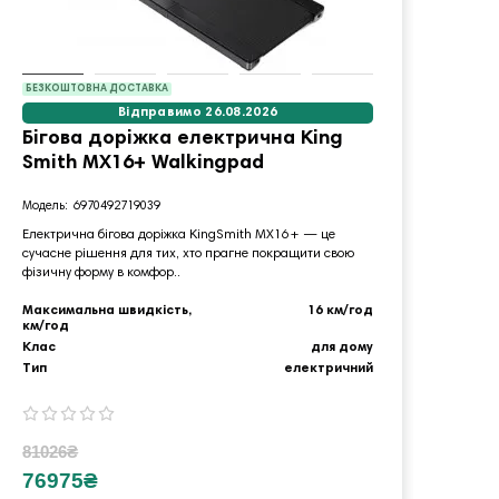
БЕЗКОШТОВНА ДОСТАВКА
БЕЗКО
Відправимо 26.08.2026
Бігова доріжка електрична King
Набі
Smith MX16+ Walkingpad
SPO
майд
6970492719039
Електрична бігова доріжка KingSmith MX16+ — це
сучасне рішення для тих, хто прагне покращити свою
Повний
фізичну форму в комфор..
готове
тренува
Максимальна швидкість,
16 км/год
км/год
Діамет
Клас
для дому
Матер
Тип
електричний
Тип
81026₴
5906
76975₴
561