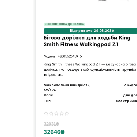
БЕЗКОШТОВНА ДОСТАВКА
Відправимо 26.08.2026
Бігова доріжка для ходьби King
Smith Fitness Walkingpad Z1
4260552545916
King Smith Fitness Walkingpad Z1 — це сучасна бігова
доріжка, яка поєднує в собі функціональність і зручніст
та ідеальн..
Максимальна швидкість,
6 км/г
км/год
Клас
для до
Тип
електричн
32031₴
32646₴