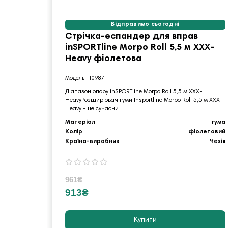
Відправимо сьогодні
Стрічка-еспандер для вправ
inSPORTline Morpo Roll 5,5 м XXX-
Heavy фіолетова
10987
Діапазон опору inSPORTline Morpo Roll 5,5 м XXX-
HeavyРозширювач гуми Insportline Morpo Roll 5,5 м XXX-
Heavy - це сучасни..
Матеріал
гума
Колір
фіолетовий
Країна-виробник
Чехія
961₴
913₴
Купити