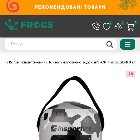
РЕКОМЕНДОВАНІ ТОВАРИ
0
0
0
уари
Вагові навантаження
Гантель наповнена водою inSPORTline Quabell 8 кг
-5%