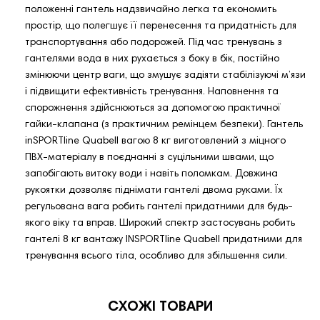
положенні гантель надзвичайно легка та економить
простір, що полегшує її перенесення та придатність для
транспортування або подорожей. Під час тренувань з
гантелями вода в них рухається з боку в бік, постійно
змінюючи центр ваги, що змушує задіяти стабілізуючі м’язи
і підвищити ефективність тренування. Наповнення та
спорожнення здійснюються за допомогою практичної
гайки-клапана (з практичним ремінцем безпеки). Гантель
inSPORTline Quabell вагою 8 кг виготовлений з міцного
ПВХ-матеріалу в поєднанні з суцільними швами, що
запобігають витоку води і навіть поломкам. Довжина
рукоятки дозволяє піднімати гантелі двома руками. Їх
регульована вага робить гантелі придатними для будь-
якого віку та вправ. Широкий спектр застосувань робить
гантелі 8 кг вантажу INSPORTline Quabell придатними для
тренування всього тіла, особливо для збільшення сили.
СХОЖІ ТОВАРИ