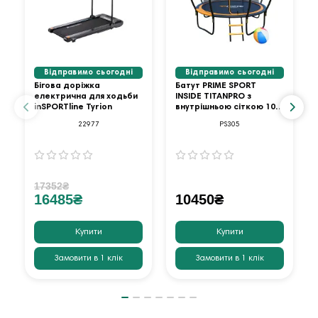
Відправимо сьогодні
Відправимо сьогодні
Бігова доріжка
Батут PRIME SPORT
електрична для ходьби
INSIDE TITANPRO з
inSPORTline Tyrion
внутрішньою сіткою 10
футів оранжевий
22977
PS305
17352₴
16485₴
10450₴
Купити
Купити
Замовити в 1 клік
Замовити в 1 клік