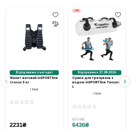
-5%
Відправимо сьогодні
Відправимо 27.08.2026
Жилет ваговий inSPORTline
Сумка для тренувань з
Bracus 5 кг
водою inSPORTline Tansare
L
13466
17909
6774₴
2231₴
6436₴