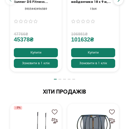
Runner DS Fitness
майданчика 18 х 9 м,
AppReady
червоний
5905440496589
1564
47766₴
106981₴
45378₴
101632₴
Купити
Купити
Замовити в 1 клік
Замовити в 1 клік
ХІТИ ПРОДАЖІВ
-5%