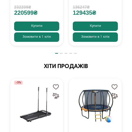
232209₴
136247₴
220599₴
129435₴
Купити
Купити
Замовити в 1 клік
Замовити в 1 клік
ХІТИ ПРОДАЖІВ
-5%