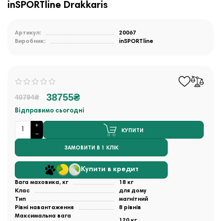
inSPORTline Drakkaris
Артикул:
20067
Виробник:
inSPORTline
38755₴
40794₴
Відправимо сьогодні
КУПИТИ
ЗАМОВИТИ В 1 КЛІК
Купити в кредит
Вага маховика, кг
18 кг
Клас
для дому
Тип
магнітний
Рівні навантаження
8 рівнів
Максимальна вага
120 кг