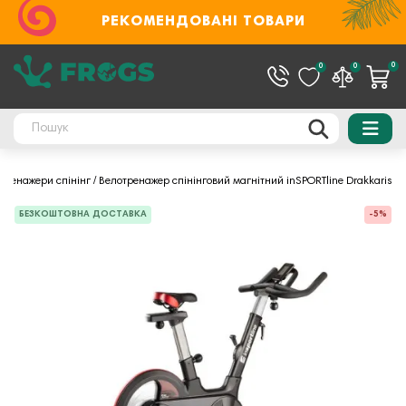
РЕКОМЕНДОВАНІ ТОВАРИ
0
0
0
тренажери спінінг
Велотренажер спінінговий магнітний inSPORTline Drakkaris
БЕЗКОШТОВНА ДОСТАВКА
-5%