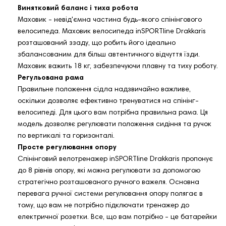
Винятковий баланс і тиха робота
Маховик - невід'ємна частина будь-якого спінінгового
велосипеда. Маховик велосипеда inSPORTline Drakkaris
розташований ззаду, що робить його ідеально
збалансованим для більш автентичного відчуття їзди.
Маховик важить 18 кг, забезпечуючи плавну та тиху роботу.
Регульована рама
Правильне положення сідла надзвичайно важливе,
оскільки дозволяє ефективно тренуватися на спінінг-
велосипеді. Для цього вам потрібна правильна рама. Ця
модель дозволяє регулювати положення сидіння та ручок
по вертикалі та горизонталі.
Просте регулювання опору
Спінінговий велотренажер inSPORTline Drakkaris пропонує
до 8 рівнів опору, які можна регулювати за допомогою
стратегічно розташованого ручного важеля. Основна
перевага ручної системи регулювання опору полягає в
тому, що вам не потрібно підключати тренажер до
електричної розетки. Все, що вам потрібно - це батарейки