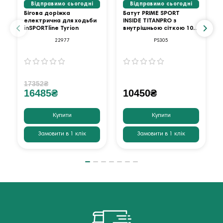
Відправимо сьогодні
Відправимо сьогодні
Бігова доріжка
Батут PRIME SPORT
електрична для ходьби
INSIDE TITANPRO з
inSPORTline Tyrion
внутрішньою сіткою 10
футів оранжевий
22977
PS305
17352₴
16485₴
10450₴
Купити
Купити
Замовити в 1 клік
Замовити в 1 клік