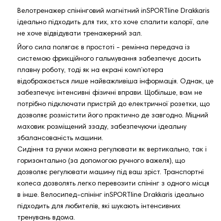
Велотренажер спінінговий магнітний inSPORTline Drakkaris
ідеально підходить для тих, хто хоче спалити калорії, але
не хоче відвідувати тренажерний зал.
Його сила полягає в простоті - ремінна передача із
системою фрикційного гальмування забезпечує досить
плавну роботу, тоді як на екрані комп’ютера
відображається лише найважливіша інформація. Однак, це
забезпечує інтенсивні фізичні вправи. Щобільше, вам не
потрібно підключати пристрій до електричної розетки, що
дозволяє розмістити його практично де завгодно. Міцний
маховик розміщений ззаду, забезпечуючи ідеальну
збалансованість машини.
Сидіння та ручки можна регулювати як вертикально, так і
горизонтально (за допомогою ручного важеля), що
дозволяє регулювати машину під ваш зріст. Транспортні
колеса дозволять легко перевозити спінінг з одного місця
в інше. Велосипед-спінінг inSPORTline Drakkaris ідеально
підходить для любителів, які шукають інтенсивних
тренувань вдома.