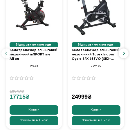
Відправимо сьогодні
Відправимо сьогодні
Велотренажер спінінговий
Велотренажер спінінговий
механічний inSPORTline
механічний Toorx Indoor
Alfan
Cycle SRX 65EVO (SRX-
65EVO)
19886
929480
18647₴
17715₴
24999₴
Купити
Купити
Замовити в 1 клік
Замовити в 1 клік