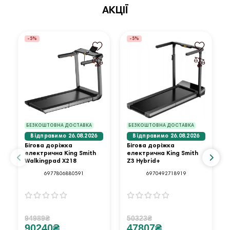
АКЦІЇ
-5%
-5%
БЕЗКОШТОВНА ДОСТАВКА
БЕЗКОШТОВНА ДОСТАВКА
Відправимо 26.08.2026
Відправимо 26.08.2026
Бігова доріжка
Бігова доріжка
електрична King Smith
електрична King Smith
Walkingpad X218
Z3 Hybrid+
6977806880591
6970492718919
94989₴
50323₴
90240₴
47807₴