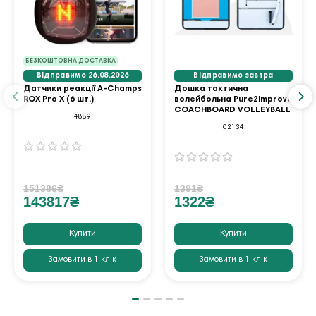
БЕЗКОШТОВНА ДОСТАВКА
Відправимо 26.08.2026
Відправимо завтра
Датчики реакції A-Champs
Дошка тактична
ROX Pro X (6 шт.)
волейбольна Pure2Improve
COACHBOARD VOLLEYBALL
4889
02134
151386₴
1391₴
143817₴
1322₴
Купити
Купити
Замовити в 1 клік
Замовити в 1 клік