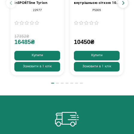
inSPORTline Tyrion
внутрішньою сіткою 10
футів оранжевий
22977
PS305
17352₴
16485₴
10450₴
Купити
Купити
Замовити в 1 клік
Замовити в 1 клік