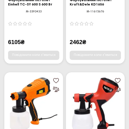
Фарбувальний пістолет
Фарбувальний пістолет
Einhell TC-SY 600 S 600 Вт
Kraft&Dele KD1656
M-3393433
M-11615676
6105₴
2462₴
Повідомити коли з'явиться
Повідомити коли з'явиться