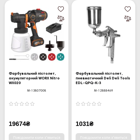
Фарбувальний пістолет,
Фарбувальний пістолет,
акумуляторний WORX Nitro
пневматичний Deli Deli Tools
WX020
EDL-QPQ-K-3
M-13807008
M-12888469
19674₴
1031₴
Повідомити коли з'явиться
Повідомити коли з'явиться