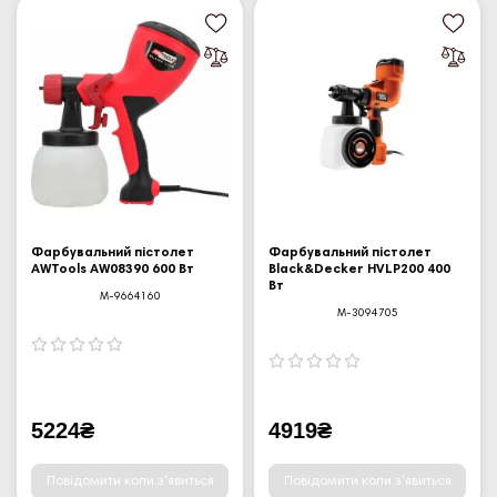
Фарбувальний пістолет
Фарбувальний пістолет
AWTools AW08390 600 Вт
Black&Decker HVLP200 400
Вт
M-9664160
M-3094705
5224₴
4919₴
Повідомити коли з'явиться
Повідомити коли з'явиться