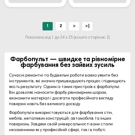
1
2
>
>|
Показано від 1 до 24 з 25 (всього сторінок: 2)
Фарбопульт — швидке та рівномірне
фарбування без зайвих зусиль
Сучасні ремонтні та будівельні роботи важко уявити без
інструментів, які значно пришвидшують процес і підвищують
якість результату. Одним із таких пристроїв є фарбопульт.
Він дозволяє наносити фарбу рівномірним шаром,
економити матеріал і досягати професійного вигляду
поверхні навіть без великого досвіду.
Фарбопульти використовуються для фарбування стін,
меблів, металевих конструкцій, автомобілів та інших
поверхонь. Завдяки своїй універсальності вони стали
незамінними як у професійній сфері, так і в побуті.