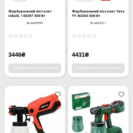
Фарбувальний пістолет
Фарбувальний пістолет Yato
vidaXL 145287 500 Вт
YT-82550 500 Вт
M-6649999
M-6685511
3446₴
4431₴
Повідомити коли з'явиться
Повідомити коли з'явиться