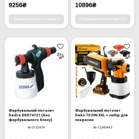
9256₴
10896₴
Повідомити коли з'явиться
Повідомити коли з'явиться
Фарбувальний пістолет
Фарбувальний пістолет
Dedra DED74121 (без
Deko 70 DIN XXL + набір для
фарбувального блоку)
покраски
M-3132474
M-13240443