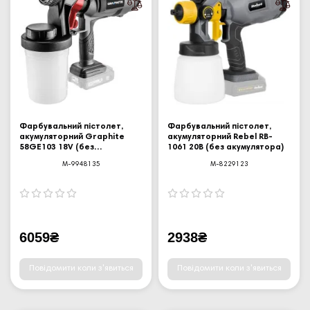
Фарбувальний пістолет,
Фарбувальний пістолет,
акумуляторний Graphite
акумуляторний Rebel RB-
58GE103 18V (без
1061 20В (без акумулятора)
акумулятора)
M-9948135
M-8229123
6059₴
2938₴
Повідомити коли з'явиться
Повідомити коли з'явиться