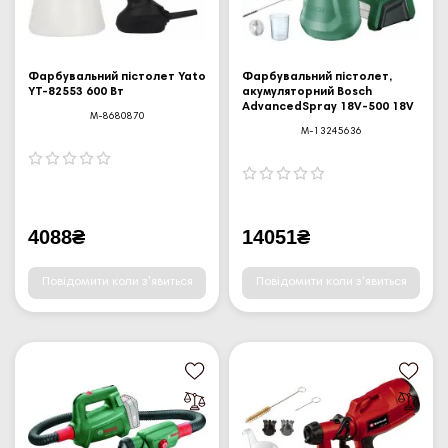
Фарбувальний пістолет Yato
Фарбувальний пістолет,
YT-82553 600 Вт
акумуляторний Bosch
AdvancedSpray 18V-500 18V
M-8680870
M-13245636
4088₴
14051₴
Повідомити коли з'явиться
Повідомити коли з'явиться