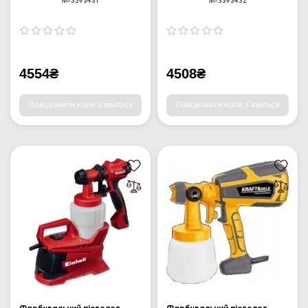
M-3393431
M-3393432
4554₴
4508₴
Повідомити коли з'явиться
Повідомити коли з'явиться