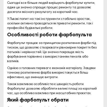
Сьогодні все більше людей вирішують фарбопульт купити,
адже це значно спрощує процес ремонту та дозволяє
досягати якісного результату за короткий час.
У Львові попит на такі інструменти стабільно зростає,
оскільки активно проводяться як приватні ремонти, так і
професійні будівельні роботи.
Особливості роботи фарбопульта
Фарбопульт працює за принципом розпилення фарби під
тиском, що дозволяє створювати рівномірне покриття без
патьоків і нерівностей. Це значно покращує якість
фарбування порівняно з використанням пензлів або
валиків.
Однією з головних переваг є економія матеріалу. Завдяки
точному розпиленню фарба використовується більш
ефективно, що зменшує витрати.
Також важливою особливістю є швидкість роботи.
Фарбопульт дозволяє обробляти великі площі за короткий
час, що особливо важливо при масштабних проєктах.
Який фарбопульт обрати