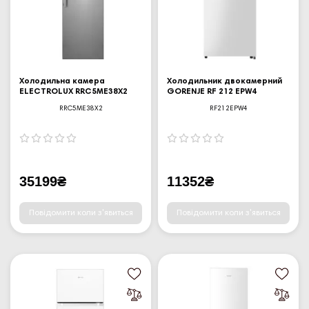
Холодильна камера
Холодильник двокамерний
ELECTROLUX RRC5ME38X2
GORENJE RF 212 EPW4
RRC5ME38X2
RF212EPW4
35199₴
11352₴
Повідомити коли з'явиться
Повідомити коли з'явиться