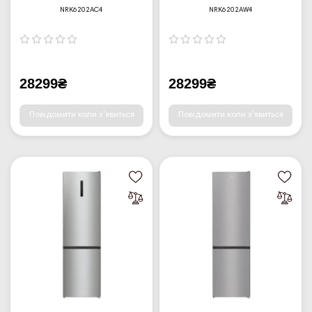
NRK6202AC4
NRK6202AW4
28299₴
28299₴
Повідомити коли з'явиться
Повідомити коли з'явиться