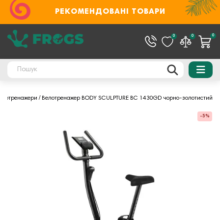
РЕКОМЕНДОВАНІ ТОВАРИ
0
0
0
елотренажери
Велотренажер BODY SCULPTURE BC 1430GD чорно-золотистий
-5%