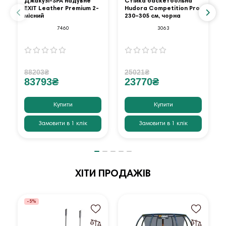
Джакузі-SPA надувне
Стійка баскетбольна
EXIT Leather Premium 2-
Hudora Competition Pro
місний
230–305 см, чорна
7460
3063
88203₴
25021₴
83793₴
23770₴
Купити
Купити
Замовити в 1 клік
Замовити в 1 клік
ХІТИ ПРОДАЖІВ
-5%