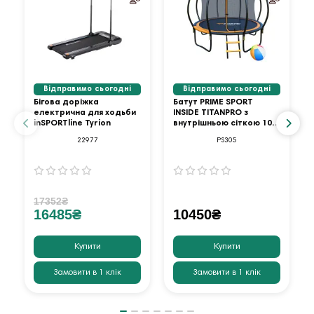
Відправимо сьогодні
Відправимо сьогодні
Бігова доріжка
Батут PRIME SPORT
електрична для ходьби
INSIDE TITANPRO з
inSPORTline Tyrion
внутрішньою сіткою 10
футів оранжевий
22977
PS305
17352₴
16485₴
10450₴
Купити
Купити
Замовити в 1 клік
Замовити в 1 клік