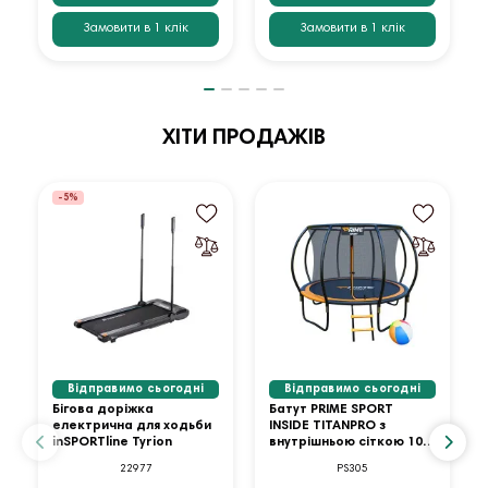
Замовити в 1 клік
Замовити в 1 клік
ХІТИ ПРОДАЖІВ
-5%
Відправимо сьогодні
Відправимо сьогодні
Бігова доріжка
Батут PRIME SPORT
електрична для ходьби
INSIDE TITANPRO з
inSPORTline Tyrion
внутрішньою сіткою 10
футів оранжевий
22977
PS305