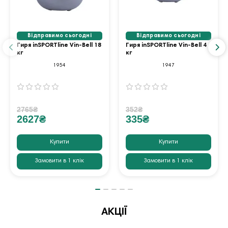
Відправимо сьогодні
Відправимо сьогодні
Гиря inSPORTline Vin-Bell 18
Гиря inSPORTline Vin-Bell 4
кг
кг
1954
1947
2765₴
352₴
2627₴
335₴
Купити
Купити
Замовити в 1 клік
Замовити в 1 клік
АКЦІЇ