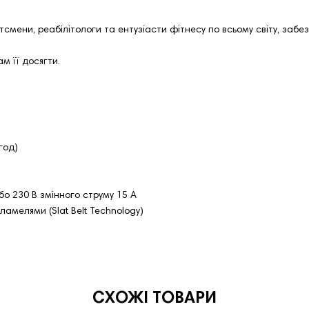
тсмени, реабілітологи та ентузіасти фітнесу по всьому світу, забе
м її досягти.
год)
бо 230 В змінного струму 15 А
ламелями (Slat Belt Technology)
СХОЖІ ТОВАРИ