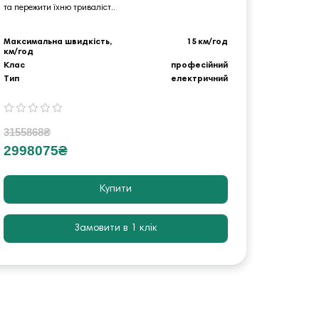
та пережити їхню триваліст..
та пережи
Максимальна швидкість,
15 км/год
Максимал
км/год
км/год
Клас
професійний
Клас
Тип
електричний
Тип
3155868₴
306759
2998075₴
2914
Купити
Замовити в 1 клік