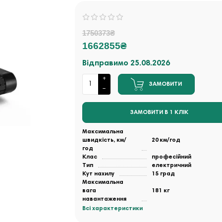
1750373₴
1662855₴
Відправимо 25.08.2026
ЗАМОВИТИ
ЗАМОВИТИ В 1 КЛІК
Максимальна
швидкість, км/
20 км/год
год
Клас
професійний
Тип
електричний
Кут нахилу
15 град
Максимальна
вага
181 кг
навантаження
Всі характеристики