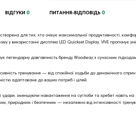
0
0
ВІДГУКИ
ПИТАННЯ-ВІДПОВІДЬ
створена для тих, хто очікує максимальної продуктивності, комфо
ому у використанні дисплею LED Quickset Display, VIVE пропонує уні
нує легендарну довговічність бренду Woodway з сучасним підходом
сивність тренування — від спокійної ходьби до динамічного сприн
ністю адаптоване до ваших потреб і цілей.
нає удари, зменшуючи навантаження на суглоби та хребет навіть на 
ним, природним і безпечним — незалежно від інтенсивності тренув