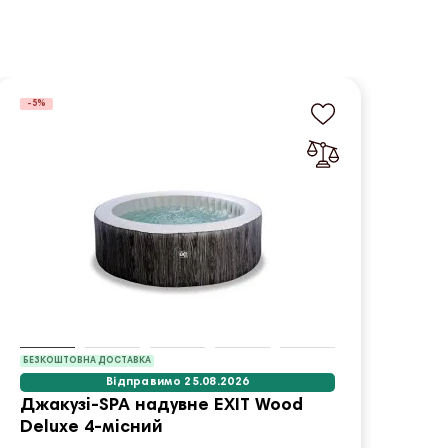
-5%
-5%
БЕЗКОШТОВНА ДОСТАВКА
Відправимо 25.08.2026
Джакузі-SPA надувне EXIT Wood
Стій
Deluxe 4-місний
BALL