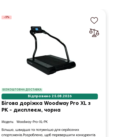
-5%
-5%
БЕЗКОШТОВНА ДОСТАВКА
БЕЗКОШТО
Відправимо 25.08.2026
Бігова доріжка Woodway Pro XL з
Бігов
PK - дисплеєм, чорна
чорна
Woodway-Pro-XL-PK
W
Більша, швидша та потужніша для серйозних
Більша, ш
спортсменів.Розроблена, щоб перевершити конкурентів
спортсмен