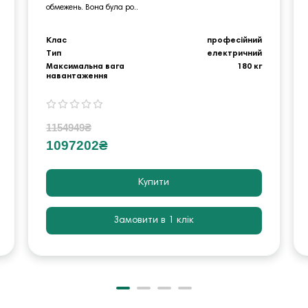
обмежень. Вона була ро..
Клас
професійний
Тип
електричний
Максимальна вага
180 кг
навантаження
1154949₴
1097202₴
Купити
Замовити в 1 клік