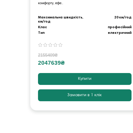
комфорту, ефе..
Максимальна швидкість,
20 км/год
км/год
Клас
професійний
Тип
електричний
2155409₴
2047639₴
Купити
Замовити в 1 клік