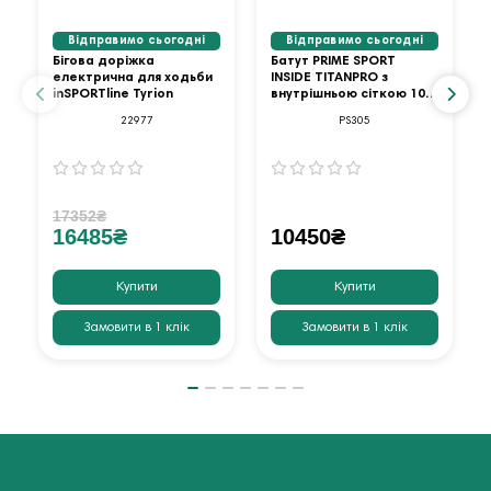
Відправимо сьогодні
Відправимо сьогодні
Бігова доріжка
Батут PRIME SPORT
електрична для ходьби
INSIDE TITANPRO з
inSPORTline Tyrion
внутрішньою сіткою 10
футів оранжевий
22977
PS305
17352₴
16485₴
10450₴
Купити
Купити
Замовити в 1 клік
Замовити в 1 клік