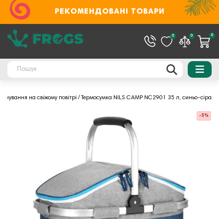
РЕКОМЕНДОВАНІ ТОВАРИ
0
0
0
арчування на свіжому повітрі
Термосумка NILS CAMP NC2901 35 л, синьо-сіра
-5%