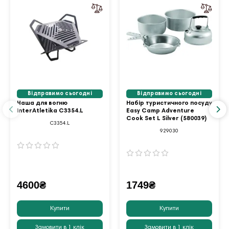
Відправимо сьогодні
Відправимо сьогодні
Чаша для вогню
Набір туристичного посуду
InterAtletika С3354.L
Easy Camp Adventure
Cook Set L Silver (580039)
С3354.L
929030
4600₴
1749₴
Купити
Купити
Замовити в 1 клік
Замовити в 1 клік