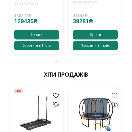
136247₴
41348₴
129435₴
39281₴
Купити
Купити
Замовити в 1 клік
Замовити в 1 клік
ХІТИ ПРОДАЖІВ
-5%