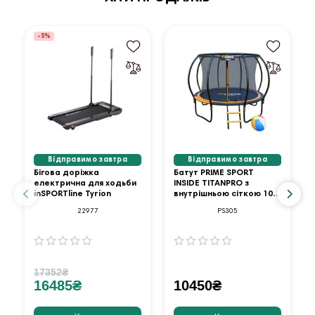
-5%
Відправимо завтра
Відправимо завтра
Бігова доріжка
Батут PRIME SPORT
електрична для ходьби
INSIDE TITANPRO з
inSPORTline Tyrion
внутрішньою сіткою 10
футів оранжевий
22977
PS305
17352₴
16485₴
10450₴