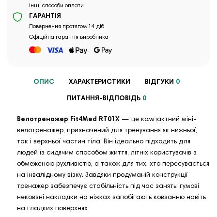
Інші способи оплати
ГАРАНТІЯ
Повернення протягом 14 діб
Офіційна гарантія виробника
ОПИС
ХАРАКТЕРИСТИКИ
ВІДГУКИ
0
ПИТАННЯ-ВІДПОВІДЬ
0
Велотренажер Fit4Med RT01X
— це компактний міні-
велотренажер, призначений для тренування як нижньої,
так і верхньої частин тіла. Він ідеально підходить для
людей із сидячим способом життя, літніх користувачів з
обмеженою рухливістю, а також для тих, хто пересувається
на інвалідному візку. Завдяки продуманій конструкції
тренажер забезпечує стабільність під час занять: гумові
нековзні накладки на ніжках запобігають ковзанню навіть
на гладких поверхнях.