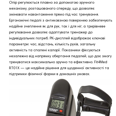
Опір регулюється плавно за допомогою зручного
механізму, розташованого спереду, що дозволяє
змінювати навантаження прямо під час тренування.
Ергономічні педалі з антиковзною поверхнею забезпечують
надійне зчеплення як для рук, так і для ніг, а трирівневе
регулювання дозволяє адаптувати тренажер до
індивідуальних потреб. РК-дисплей відображає ключові
параметри: час, відстань, кількість рухів, загальну
активність та спалені калорії. Показники фіксуються
незалежно від напрямку обертання педалей, що дає змогу
тренуватися максимально зручно та ефективно. Fit4Med
RT01X — це надійне рішення для щоденної активності та
підтримки фізичної форми в домашніх умовах.