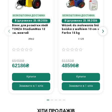
БЕЗКОШТОВНА ДОСТАВКА
БЕЗКОШТОВНА ДОСТАВКА
Відправимо 25.08.2026
Відправимо 25.08.2026
Візок для розмітки ліній
Wózek do malowania linii
FORZA StadiumMax 12
boiska z wałkiem 10 cm +
см, жовтий
Farba 15 kg
3962
1125
65458₴
51153₴
62186₴
48596₴
Купити
Купити
Замовити в 1 клік
Замовити в 1 клік
ХІТИ ПРОДАЖІВ