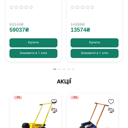
62144₴
14288₴
59037₴
13574₴
Купити
Купити
Замовити в 1 клік
Замовити в 1 клік
АКЦІЇ
-5%
-5%