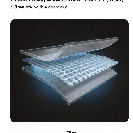
•
Швидкість нагрівання
: приблизно 1,5 - 2,5 °С / годину
•
Кількість осіб
:
4 дорослих