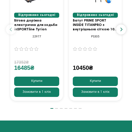
Відправимо сьогодні
Відправимо сьогодні
Бігова доріжка
Батут PRIME SPORT
електрична для ходьби
INSIDE TITANPRO з
inSPORTline Tyrion
внутрішньою сіткою 10
футів оранжевий
22977
PS305
17352₴
16485₴
10450₴
Купити
Купити
Замовити в 1 клік
Замовити в 1 клік