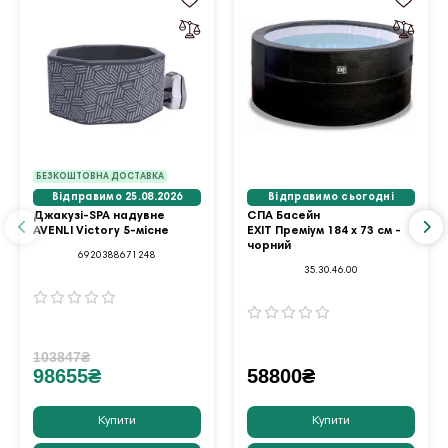
БЕЗКОШТОВНА ДОСТАВКА
Відправимо 25.08.2026
Відправимо сьогодні
Джакузі-SPA надувне
СПА Басейн
AVENLI Victory 5-місне
EXIT Преміум 184 x 73 см -
чорний
6920388671248
35.30.46.00
103847₴
98655₴
58800₴
Купити
Купити