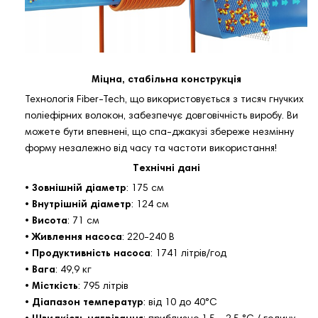
Міцна, стабільна конструкція
Технологія Fiber-Tech, що використовується з тисяч гнучких
поліефірних волокон, забезпечує довговічність виробу. Ви
можете бути впевнені, що спа-джакузі збереже незмінну
форму незалежно від часу та частоти використання!
Технічні дані
•
Зовнішній діаметр
: 175 см
•
Внутрішній діаметр
: 124 см
•
Висота
: 71 см
•
Живлення насоса
: 220-240 В
•
Продуктивність насоса
: 1741 літрів/год
•
Вага
: 49,9 кг
•
Місткість
: 795 літрів
•
Діапазон температур
: від 10 до 40°С