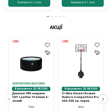
Замовити в 1 клік
Замовити в 1 клік
АКЦІЇ
-5%
-5%
БЕЗКОШТОВНА ДОСТАВКА
Відправимо 25.08.2026
Відправимо 25.08.2026
Джакузі-SPA надувне
Стійка баскетбольна
EXIT Leather Premium 2-
Hudora Competition Pro
місний
230–305 см, чорна
7460
3063