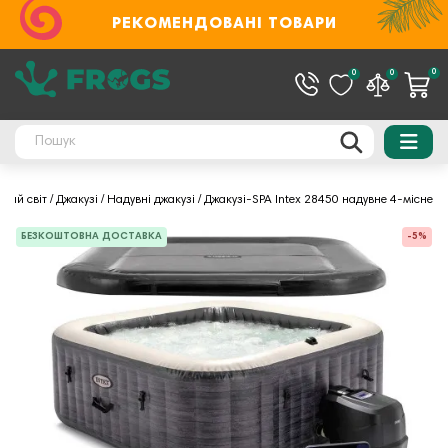
РЕКОМЕНДОВАНІ ТОВАРИ
0
0
0
дний світ
Джакузі
Надувні джакузі
Джакузі-SPA Intex 28450 надувне 4-місне
БЕЗКОШТОВНА ДОСТАВКА
-5%