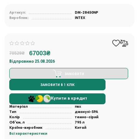
Артикул:
DM-28450NP
Виробник:
INTEX
67003₴
70529₴
Відправимо 25.08.2026
ЗАМОВИТИ
ЗАМОВИТИ В 1 КЛІК
Купити в кредит
Матеріал
пвх
Тип
джакузі-SPA
Колір
темно-сірий
Об'єм, л
795 л
Країна-виробник
Китай
Всі характеристики