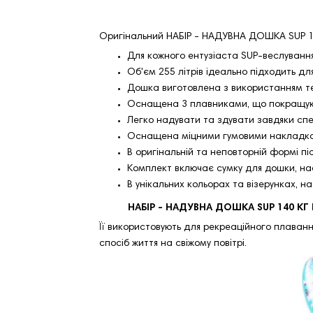
Оригінальний НАБІР - НАДУВНА ДОШКА SUP 1
Для кожного ентузіаста SUP-веслуванн
Об'єм 255 літрів ідеально підходить дл
Дошка виготовлена ​​з використанням тех
Оснащена 3 плавниками, що покращують
Легко надувати та здувати завдяки сп
Оснащена міцними гумовими накладкам
В оригінальній та неповторній формі п
Комплект включає сумку для дошки, на
В унікальних кольорах та візерунках, 
НАБІР - НАДУВНА ДОШКА SUP 140 КГ 
Її використовують для рекреаційного плавання
спосіб життя на свіжому повітрі.