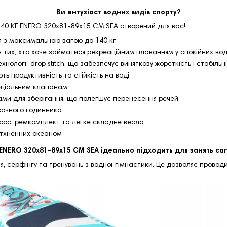
Ви ентузіаст водних видів спорту?
40 КГ ENERO 320x81-89x15 СМ SEA створений для вас!
я з максимальною вагою до 140 кг
я тих, хто хоче займатися рекреаційним плаванням у спокійних вод
нології drop stitch, що забезпечує виняткову жорсткість і стабільн
 продуктивність та стійкість на воді
еціальним клапанам
и для зберігання, що полегшує перенесення речей
ісочного годинника
сос, ремкомплект та легке складне весло
натхненних океаном
ENERO 320x81-89x15 СМ SEA ідеально підходить для занять са
, серфінгу та тренувань з водної гімнастики. Це дозволяє проводи