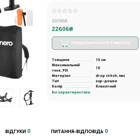
23795₴
22606₴
ПОВІДОМИТИ КОЛИ З'ЯВИТЬСЯ
Товщина
15 см
Максимальний
15
тиск, PSI
Матеріал
drop stitch, пвх
Тип
sup-дошки
Колір
блакитний
Всі характеристики
0
0
ВІДГУКИ
ПИТАННЯ-ВІДПОВІДЬ