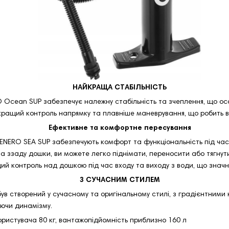
НАЙКРАЩА СТАБІЛЬНІСТЬ
cean SUP забезпечує належну стабільність та зчеплення, що особ
 кращий контроль напрямку та плавніше маневрування, що робить в
Ефективне та комфортне пересування
 ENERO SEA SUP забезпечують комфорт та функціональність під час
 ззаду дошки, ви можете легко піднімати, переносити або тягнути 
ащий контроль над дошкою під час входу та виходу з води, що зна
З СУЧАСНИМ СТИЛЕМ
ув створений у сучасному та оригінальному стилі, з градієнтним
ючи динамізму.
ористувача 80 кг, вантажопідйомність приблизно 160 л