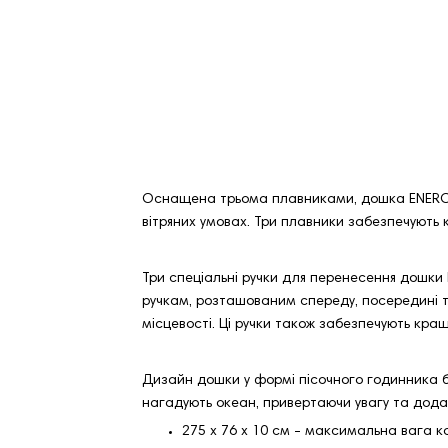
Оснащена трьома плавниками, дошка ENERO O
вітряних умовах. Три плавники забезпечують
Три спеціальні ручки для перенесення дошки
ручкам, розташованим спереду, посередині та
місцевості. Ці ручки також забезпечують кр
Дизайн дошки у формі пісочного годинника б
нагадують океан, привертаючи увагу та дода
275 x 76 x 10 см - максимальна вага к