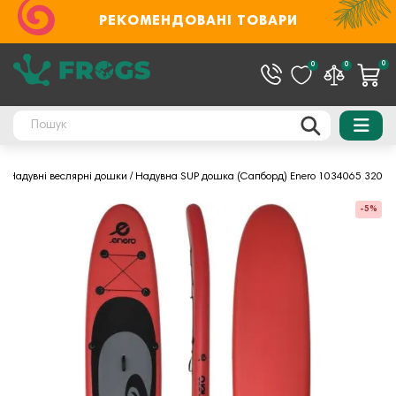
РЕКОМЕНДОВАНІ ТОВАРИ
0
0
0
Надувні веслярні дошки
Надувна SUP дошка (Сапборд) Enero 1034065 320
-5%