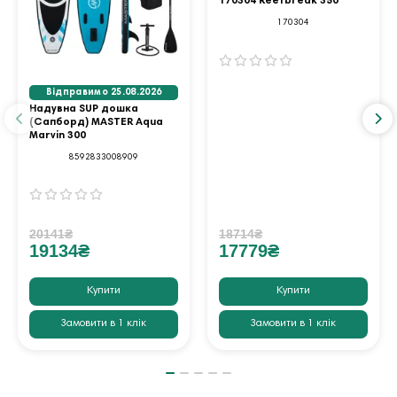
170304 Reefbreak 350
170304
Відправимо 25.08.2026
Надувна SUP дошка
(Сапборд) MASTER Aqua
Marvin 300
8592833008909
20141₴
18714₴
19134₴
17779₴
Купити
Купити
Замовити в 1 клік
Замовити в 1 клік