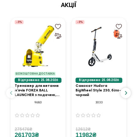
АКЦІЇ
-5%
-5%
БЕЗКОШТОВНА ДОСТАВКА
Відправимо 25.08.2026
Відправимо 25.08.2026
Тренажер для метання
Самокат Hudora
м'ячів FORZA BALL
BigWheel Style 230, біло-
LAUNCHER з подачею,
чорний
жовтий
9680
3033
275476₴
12612₴
261703₴
11982₴