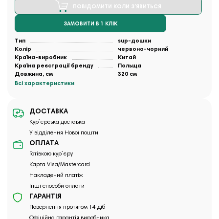
ПОВІДОМИТИ КОЛИ З'ЯВИТЬСЯ
ЗАМОВИТИ В 1 КЛІК
Тип
sup-дошки
Колір
червоно-чорний
Країна-виробник
Китай
Країна реєстрації бренду
Польща
Довжина, см
320 см
Всі характеристики
ДОСТАВКА
Кур`єрська доставка
У відділення Нової пошти
ОПЛАТА
Готівкою кур`єру
Карта Visa/Mastercard
Накладений платіж
Інші способи оплати
ГАРАНТІЯ
Повернення протягом 14 діб
Офіційна гарантія виробника