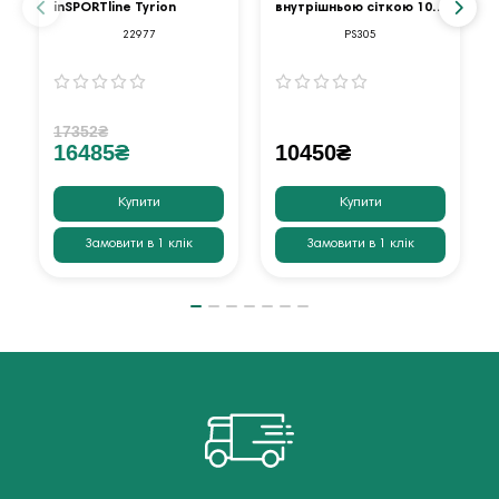
inSPORTline Tyrion
внутрішньою сіткою 10
футів оранжевий
22977
PS305
17352₴
16485₴
10450₴
Купити
Купити
Замовити в 1 клік
Замовити в 1 клік