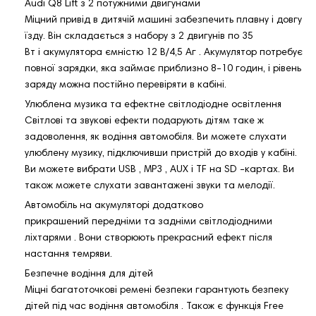
Audi Q8 Lift з 2 потужними двигунами
Міцний привід в дитячій машині забезпечить плавну і довгу
їзду. Він складається з набору з 2 двигунів по 35
Вт і акумулятора ємністю 12 В/4,5 Аг . Акумулятор потребує
повної зарядки, яка займає приблизно 8-10 годин, і рівень
заряду можна постійно перевіряти в кабіні.
Улюблена музика та ефектне світлодіодне освітлення
Світлові та звукові ефекти подарують дітям таке ж
задоволення, як водіння автомобіля. Ви можете слухати
улюблену музику, підключивши пристрій до входів у кабіні.
Ви можете вибрати USB , MP3 , AUX і TF на SD -картах. Ви
також можете слухати завантажені звуки та мелодії.
Автомобіль на акумуляторі додатково
прикрашений передніми та задніми світлодіодними
ліхтарями . Вони створюють прекрасний ефект після
настання темряви.
Безпечне водіння для дітей
Міцні багатоточкові ремені безпеки гарантують безпеку
дітей під час водіння автомобіля . Також є функція Free