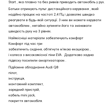
Start , яка плавно та без ривків приводить автомобіль у рух.
Батьки отримують пульт дистанційного керування , який
надійно працює на частоті 2,4 ГГц і дозволяє швидко
реагувати в будь-якій ситуації. З ним ви можете керувати
автомобілем , негайно зупиняти його та змінювати
швидкість руху на 3 рівнях.
Найякісніші матеріали забезпечують комфорт
Комфорт під час гри
забезпечить сидіння, обтягнуте м'якою екошкірою ,
і колеса з високоякісної піни EVA . Додатково задню
підвіску посилили амортизатором .
Підйомне обладнання Audi Q8
пілот,
інструкція,
монтажний комплект,
зарядний пристрій,
кабель mini jack,
покриття автомобіля.