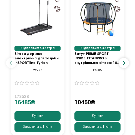
Відправимо завтра
Відправимо завтра
Бігова доріжка
Батут PRIME SPORT
електрична для ходьби
INSIDE TITANPRO з
inSPORTline Tyrion
внутрішньою сіткою 10
футів оранжевий
22977
PS305
17352₴
16485₴
10450₴
Купити
Купити
Замовити в 1 клік
Замовити в 1 клік