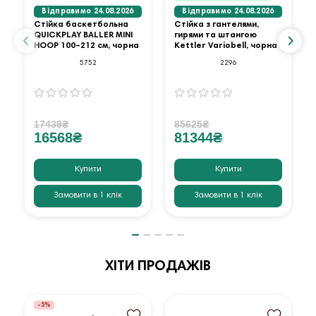
Відправимо 24.08.2026
Відправимо 24.08.2026
Стійка баскетбольна
Стійка з гантелями,
QUICKPLAY BALLER MINI
гирями та штангою
HOOP 100–212 см, чорна
Kettler Variobell, чорна
5752
2296
17439₴
85625₴
16568₴
81344₴
Купити
Купити
Замовити в 1 клік
Замовити в 1 клік
ХІТИ ПРОДАЖІВ
-5%