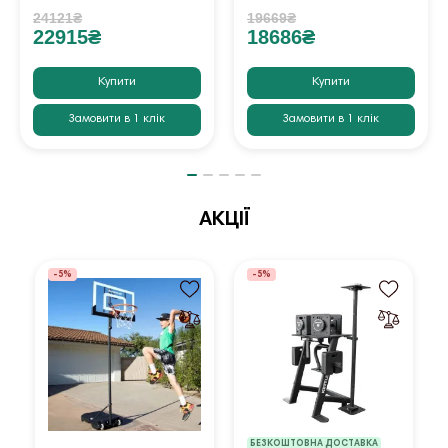
24121₴
19669₴
22915₴
18686₴
Купити
Купити
Замовити в 1 клік
Замовити в 1 клік
АКЦІЇ
-5%
-5%
БЕЗКОШТОВНА ДОСТАВКА