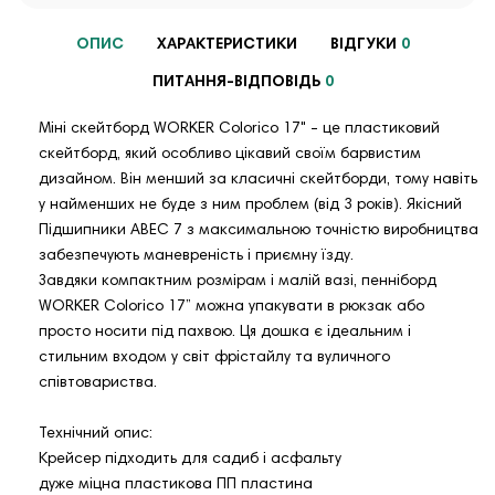
ОПИС
ХАРАКТЕРИСТИКИ
ВІДГУКИ
0
ПИТАННЯ-ВІДПОВІДЬ
0
Міні скейтборд WORKER Colorico 17" - це пластиковий
скейтборд, який особливо цікавий своїм барвистим
дизайном. Він менший за класичні скейтборди, тому навіть
у найменших не буде з ним проблем (від 3 років). Якісний
Підшипники ABEC 7 з максимальною точністю виробництва
забезпечують маневреність і приємну їзду.
Завдяки компактним розмірам і малій вазі, пенніборд
WORKER Colorico 17” можна упакувати в рюкзак або
просто носити під пахвою. Ця дошка є ідеальним і
стильним входом у світ фрістайлу та вуличного
співтовариства.
Технічний опис:
Крейсер підходить для садиб і асфальту
дуже міцна пластикова ПП пластина