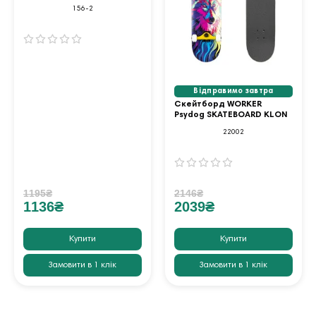
156-2
Відправимо завтра
Скейтборд WORKER
Psydog SKATEBOARD KLON
22002
1195₴
2146₴
1136₴
2039₴
Купити
Купити
Замовити в 1 клік
Замовити в 1 клік