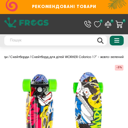
РЕКОМЕНДОВАНІ ТОВАРИ
0
0
0
борди
Скейтборди
Скейтборд для дітей WORKER Colorico 17' - жовто-зелений
-5%