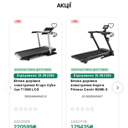
АКЦІЇ
-5%
-5%
БЕЗКОШТОВНА ДОСТАВКА
БЕЗКОШТОВНА ДОСТАВКА
Відправимо 25.08.2026
Відправимо 25.08.2026
Бігова доріжка
Бігова доріжка
електрична Krups Cybo
електрична Inspire
Run T1000 LCD
Fitness Centr RUNR-S
5905440496510
810000545407
232209₴
136247₴
220599₴
129435₴