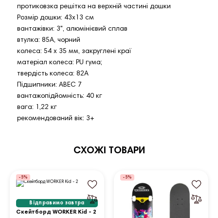
протиковзка решітка на верхній частині дошки
Розмір дошки: 43х13 см
вантажівки: 3", алюмінієвий сплав
втулка: 85А, чорний
колеса: 54 х 35 мм, закруглені краї
матеріал колеса: PU гума;
твердість колеса: 82А
Підшипники: ABEC 7
вантажопідйомність: 40 кг
вага: 1,22 кг
рекомендований вік: 3+
СХОЖІ ТОВАРИ
-5%
-5%
Відправимо завтра
Cкейтборд WORKER Kid - 2