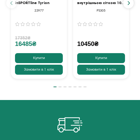
inSPORTline Tyrion
внутрішньою сіткою 10
футів оранжевий
22977
PS305
17352₴
16485₴
10450₴
Купити
Купити
Замовити в 1 клік
Замовити в 1 клік