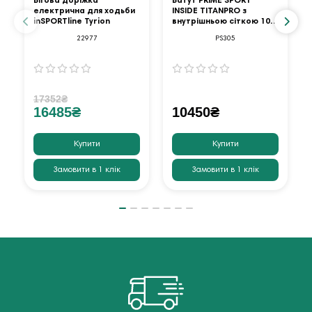
Бігова доріжка
Батут PRIME SPORT
електрична для ходьби
INSIDE TITANPRO з
inSPORTline Tyrion
внутрішньою сіткою 10
футів оранжевий
22977
PS305
17352₴
16485₴
10450₴
Купити
Купити
Замовити в 1 клік
Замовити в 1 клік