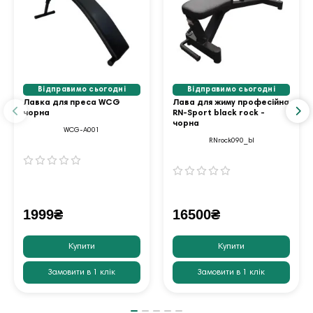
Відправимо сьогодні
Відправимо сьогодні
Лавка для преса WCG
Лава для жиму професійна
чорна
RN-Sport black rock -
чорна
WCG-A001
RNrock090_bl
1999₴
16500₴
Купити
Купити
Замовити в 1 клік
Замовити в 1 клік