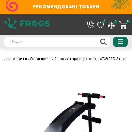
РЕКОМЕНДОВАНІ ТОВАРИ
0
0
0
ки для тренувань
Лавки похилі
Лавка для преса (складна) WCG PRO 2 гнута