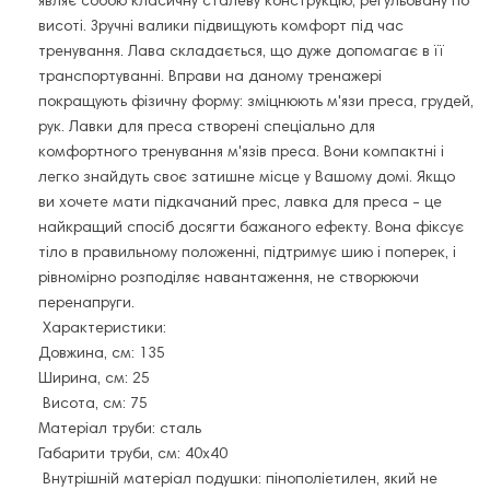
являє собою класичну сталеву конструкцію, регульовану по
висоті. Зручні валики підвищують комфорт під час
тренування. Лава складається, що дуже допомагає в її
транспортуванні. Вправи на даному тренажері
покращують фізичну форму: зміцнюють м'язи преса, грудей,
рук. Лавки для преса створені спеціально для
комфортного тренування м'язів преса. Вони компактні і
легко знайдуть своє затишне місце у Вашому домі. Якщо
ви хочете мати підкачаний прес, лавка для преса - це
найкращий спосіб досягти бажаного ефекту. Вона фіксує
тіло в правильному положенні, підтримує шию і поперек, і
рівномірно розподіляє навантаження, не створюючи
перенапруги
.
Характеристики:
Довжина, см: 135
Ширина, см: 25
Висота, см: 75
Матеріал труби: сталь
Габарити труби, см: 40х40
Внутрішній матеріал подушки: пінополіетилен, який не