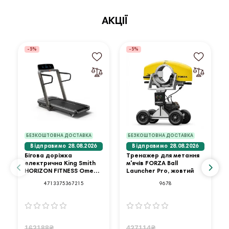
АКЦІЇ
-5%
-5%
БЕЗКОШТОВНА ДОСТАВКА
БЕЗКОШТОВНА ДОСТАВКА
Відправимо 28.08.2026
Відправимо 28.08.2026
Бігова доріжка
Тренажер для метання
електрична King Smith
м'ячів FORZA Ball
HORIZON FITNESS Omega
Launcher Pro, жовтий
Z-02
4713375367215
9678
162188₴
427114₴