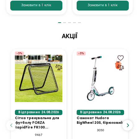
Замовити в 1 клік
Замовити в 1 клік
АКЦІЇ
-5%
-5%
Відправимо 24.08.2026
Відправимо 24.08.2026
Сітка тренувальна для
Самокат Hudora
футболу FORZA
BigWheel 205, бірюзовий
RapidFire FR100
3050
Rebounder 94 x 94 см,
9467
чорна