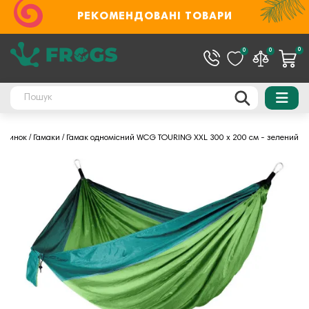
РЕКОМЕНДОВАНІ ТОВАРИ
0
0
0
починок
Гамаки
Гамак одномісний WCG TOURING XXL 300 х 200 см - зелений