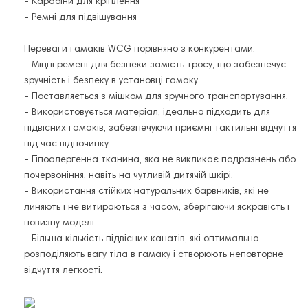
- Карабіни для кріплення
- Ремні для підвішування
Переваги гамаків WCG порівняно з конкурентами:
- Міцні ремені для безпеки замість тросу, що забезпечує
зручність і безпеку в установці гамаку.
- Поставляється з мішком для зручного транспортування.
- Використовується матеріал, ідеально підходить для
підвісних гамаків, забезпечуючи приємні тактильні відчуття
під час відпочинку.
- Гіпоалергенна тканина, яка не викликає подразнень або
почервоніння, навіть на чутливій дитячій шкірі.
- Використання стійких натуральних барвників, які не
линяють і не витираються з часом, зберігаючи яскравість і
новизну моделі.
- Більша кількість підвісних канатів, які оптимально
розподіляють вагу тіла в гамаку і створюють неповторне
відчуття легкості.