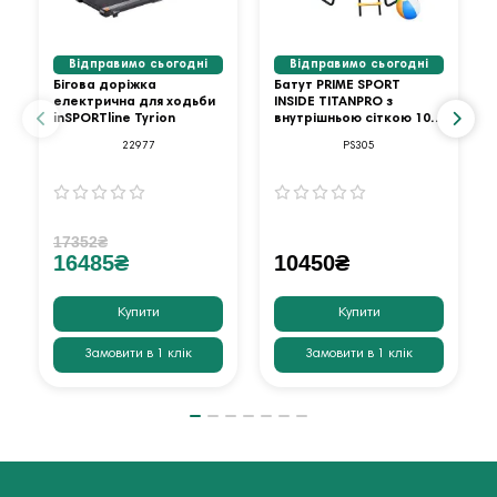
Відправимо сьогодні
Відправимо сьогодні
Бігова доріжка
Батут PRIME SPORT
електрична для ходьби
INSIDE TITANPRO з
inSPORTline Tyrion
внутрішньою сіткою 10
футів оранжевий
22977
PS305
17352₴
16485₴
10450₴
Купити
Купити
Замовити в 1 клік
Замовити в 1 клік