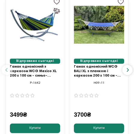
Відправимо сьогодні
Відправимо сьогодні
Гамак одномісний з
Гамак одномісний WCG
каркасом WCG Mexico XL
BALI XL з планкою і
200 х 100 см - синьо-
каркасом 200 х 100 см -
зелений
синій
P-16К2
H09-11
3499₴
3700₴
Купити
Купити