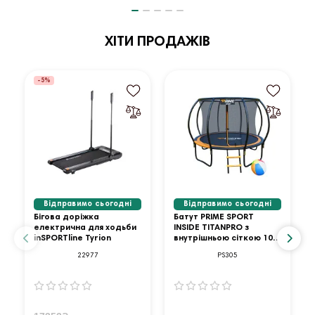
ХІТИ ПРОДАЖІВ
-5%
Відправимо сьогодні
Відправимо сьогодні
Бігова доріжка
Батут PRIME SPORT
електрична для ходьби
INSIDE TITANPRO з
inSPORTline Tyrion
внутрішньою сіткою 10
футів оранжевий
22977
PS305