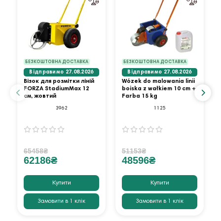
БЕЗКОШТОВНА ДОСТАВКА
БЕЗКОШТОВНА ДОСТАВКА
Відправимо 27.08.2026
Відправимо 27.08.2026
Візок для розмітки ліній
Wózek do malowania linii
FORZA StadiumMax 12
boiska z wałkiem 10 cm +
см, жовтий
Farba 15 kg
3962
1125
65458₴
51153₴
62186₴
48596₴
Купити
Купити
Замовити в 1 клік
Замовити в 1 клік