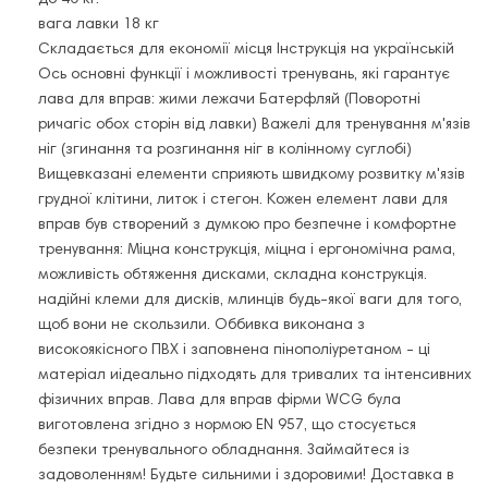
вага лавки 18 кг
Складається для економії місця Інструкція на українській
Ось основні функції і можливості тренувань, які гарантує
лава для вправ: жими лежачи Батерфляй (Поворотні
ричагіс обох сторін від лавки) Важелі для тренування м'язів
ніг (згинання та розгинання ніг в колінному суглобі)
Вищевказані елементи сприяють швидкому розвитку м'язів
грудної клітини, литок і стегон. Кожен елемент лави для
вправ був створений з думкою про безпечне і комфортне
тренування: Міцна конструкція, міцна і ергономічна рама,
можливість обтяження дисками, складна конструкція.
надійні клеми для дисків, млинців будь-якої ваги для того,
щоб вони не скользили. Оббивка виконана з
високоякісного ПВХ і заповнена пінополіуретаном - ці
матеріал иідеально підходять для тривалих та інтенсивних
фізичних вправ. Лава для вправ фірми WCG була
виготовлена ​​згідно з нормою EN 957, що стосується
безпеки тренувального обладнання. Займайтеся із
задоволенням! Будьте сильними і здоровими! Доставка в