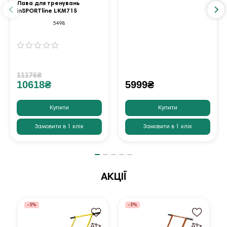
Лава для тренувань
inSPORTline LKM715
5498
11176₴
10618₴
5999₴
Купити
Купити
Замовити в 1 клік
Замовити в 1 клік
АКЦІЇ
-5%
-5%