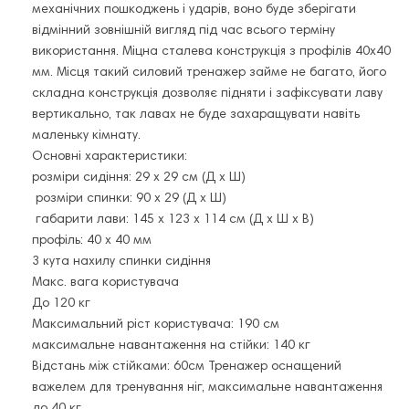
механічних пошкоджень і ударів, воно буде зберігати
відмінний зовнішній вигляд під час всього терміну
використання. Міцна сталева конструкція з профілів 40х40
мм. Місця такий силовий тренажер займе не багато, його
складна конструкція дозволяє підняти і зафіксувати лаву
вертикально, так лавах не буде захаращувати навіть
маленьку кімнату.
Основні характеристики:
розміри сидіння: 29 х 29 см (Д х Ш)
розміри спинки: 90 х 29 (Д х Ш)
габарити лави: 145 х 123 х 114 см (Д х Ш х В)
профіль: 40 х 40 мм
3 кута нахилу спинки сидіння
Макс. вага користувача
До 120 кг
Максимальний ріст користувача: 190 см
максимальне навантаження на стійки: 140 кг
Відстань між стійками: 60см Тренажер оснащений
важелем для тренування ніг, максимальне навантаження
до 40 кг.