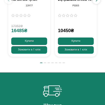
футів оранжевий
22977
PS305
17352₴
16485₴
10450₴
Купити
Купити
Замовити в 1 клік
Замовити в 1 клік