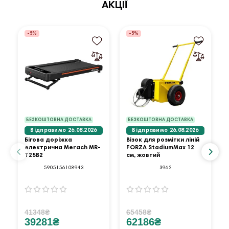
АКЦІЇ
-5%
-5%
БЕЗКОШТОВНА ДОСТАВКА
БЕЗКОШТОВНА ДОСТАВКА
Відправимо 26.08.2026
Відправимо 26.08.2026
Бігова доріжка
Візок для розмітки ліній
електрична Merach MR-
FORZA StadiumMax 12
T25B2
см, жовтий
5905156108943
3962
41348₴
65458₴
39281₴
62186₴