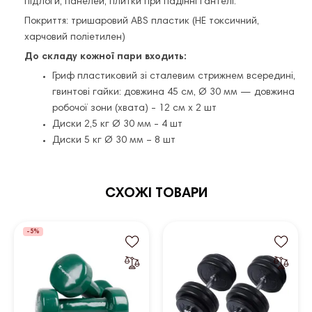
підлоги, панелей, плитки при падінні гантелі.
Покриття: тришаровий АВЅ пластик (НЕ токсичний,
харчовий поліетилен)
До складу кожної пари входить:
Гриф пластиковий зі сталевим стрижнем всередині,
гвинтові гайки: довжина 45 см, Ø 30 мм — довжина
робочої зони (хвата) - 12 см х 2 шт
Диски 2,5 кг Ø 30 мм - 4 шт
Диски 5 кг Ø 30 мм – 8 шт
СХОЖІ ТОВАРИ
-5%