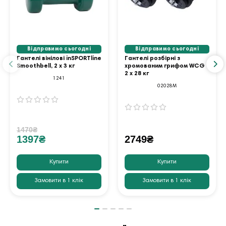
Відправимо сьогодні
Відправимо сьогодні
Гантелі вінілові inSPORTline
Гантелі розбірні з
Smoothbell, 2 x 3 кг
хромованим грифом WCG
2 х 28 кг
1241
02028M
1470₴
1397₴
2749₴
Купити
Купити
Замовити в 1 клік
Замовити в 1 клік