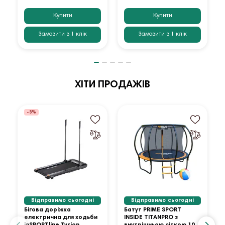
Купити
Купити
Замовити в 1 клік
Замовити в 1 клік
ХІТИ ПРОДАЖІВ
-5%
Відправимо сьогодні
Відправимо сьогодні
Бігова доріжка
Батут PRIME SPORT
електрична для ходьби
INSIDE TITANPRO з
inSPORTline Tyrion
внутрішньою сіткою 10