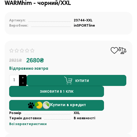
WARMhim - чорний/XXL
Артикул:
23744-XXL
Виробник:
inSPORTline
2680₴
2821₴
Відправимо завтра
КУПИТИ
ЗАМОВИТИ В 1 КЛІК
Купити в кредит
Розмір
XXL
Термін доставки
В наявності
Всі характеристики