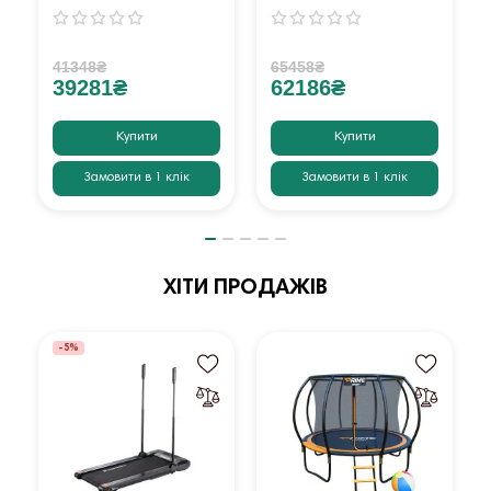
41348₴
65458₴
39281₴
62186₴
Купити
Купити
Замовити в 1 клік
Замовити в 1 клік
ХІТИ ПРОДАЖІВ
-5%