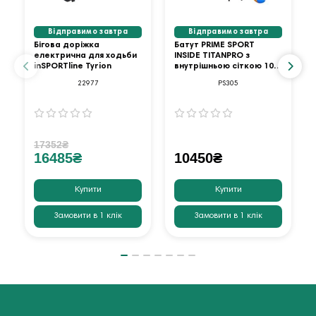
Відправимо завтра
Відправимо завтра
Бігова доріжка
Батут PRIME SPORT
електрична для ходьби
INSIDE TITANPRO з
inSPORTline Tyrion
внутрішньою сіткою 10
футів оранжевий
22977
PS305
17352₴
16485₴
10450₴
Купити
Купити
Замовити в 1 клік
Замовити в 1 клік