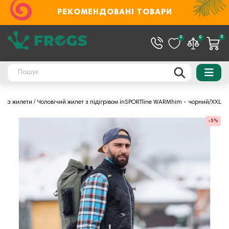
РЕКОМЕНДОВАНІ ТОВАРИ
0
0
0
и та жилети
Чоловічий жилет з підігрівом inSPORTline WARMhim - чорний/XXL
-5%