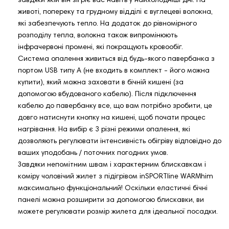
завдяки якій він зігріє вас навіть у найхолодніші дні. На
животі, попереку та грудному відділі є вуглецеві волокна,
які забезпечують тепло. На додаток до рівномірного
розподілу тепла, волокна також випромінюють
інфрачервоні промені, які покращують кровообіг.
Система опалення живиться від будь-якого павербанка з
портом USB типу A (не входить в комплект - його можна
купити), який можна заховати в бічній кишені (за
допомогою вбудованого кабелю). Після підключення
кабелю до павербанку все, що вам потрібно зробити, це
довго натиснути кнопку на кишені, щоб почати процес
нагрівання. На вибір є 3 різні режими опалення, які
дозволяють регулювати інтенсивність обігріву відповідно до
ваших уподобань / поточних погодних умов.
Завдяки непомітним швам і характерним блискавкам і
коміру чоловічий жилет з підігрівом inSPORTline WARMhim
максимально функціональний! Оскільки еластичні бічні
панелі можна розширити за допомогою блискавки, ви
можете регулювати розмір жилета для ідеальної посадки.