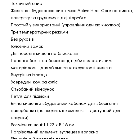
Технічний опис:
Жилет із вбудованою системою Active Heat Core на животі,
попереку та грудному відділі хребта
Простий у використанні (управління однією кнопкою)
Три температурних режими
Без рукавів
Головний замок
Дві передні кишені на блискавці
Панелі з боків, на блискавці, підбиті еластичним
матеріалом - для збільшення окружності жилета
Внутрішня ізоляція
Усередині коміра фліс
Стьобаний візерунок
Петля для підвіски
Бічна кишеня з вбудованим кабелем для зберігання
павербанка (не входить в комплект - доступний для
покупки)
Розміри кишені: Ш 22 х В 16 см
Нагрівальний елемент: вуглецеве волокно