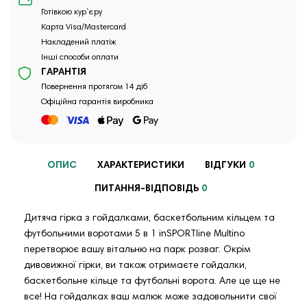
Готівкою кур`єру
Карта Visa/Mastercard
Накладений платіж
Інші способи оплати
ГАРАНТІЯ
Повернення протягом 14 діб
Офіційна гарантія виробника
ОПИС
ХАРАКТЕРИСТИКИ
ВІДГУКИ
0
ПИТАННЯ-ВІДПОВІДЬ
0
Дитяча гірка з гойдалками, баскетбольним кільцем та
футбольними воротами 5 в 1 inSPORTline Multino
перетворює вашу вітальню на парк розваг. Окрім
дивовижної гірки, ви також отримаєте гойдалки,
баскетбольне кільце та футбольні ворота. Але це ще не
все! На гойдалках ваш малюк може задовольнити свої