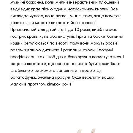
музичні бажання, коли милий інтерактивний плюшевий
ведмедик грає пісню одним натисканням кнопки. Все
виглядає чудово, воно легке і міцне, тому, якщо вам так
хочеться, ви можете викласти його назовні.
Призначений для дітей від 1 до 10 років, виріб не має
гострих країв, кутів або виступів. Гірка та баскетбольний
кошик регулюються по висоті, тому вони можуть рости
разом з вашою дитиною. І розпашні сходи, і поручні
профільовані так, щоб дітям було зручно користуватися. І
якщо ви вважаєте, що основа повинна бути трохи більш
стабільною, ви можете заповнити її водою. Ця
багатофункціональна красуня буде веселити ваших
малюків протягом кількох років!