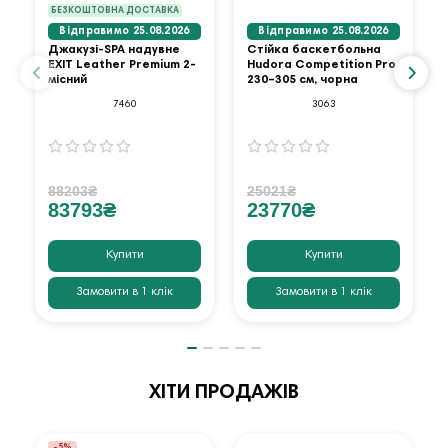
БЕЗКОШТОВНА ДОСТАВКА
Відправимо 25.08.2026
Відправимо 25.08.2026
Джакузі-SPA надувне
Стійка баскетбольна
EXIT Leather Premium 2-
Hudora Competition Pro
місний
230–305 см, чорна
7460
3063
88203₴
25021₴
83793₴
23770₴
Купити
Купити
Замовити в 1 клік
Замовити в 1 клік
ХІТИ ПРОДАЖІВ
-5%