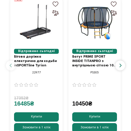
Відправимо сьогодні
Відправимо сьогодні
Бігова доріжка
Батут PRIME SPORT
електрична для ходьби
INSIDE TITANPRO з
inSPORTline Tyrion
внутрішньою сіткою 10
футів оранжевий
22977
PS305
17352₴
16485₴
10450₴
Купити
Купити
Замовити в 1 клік
Замовити в 1 клік