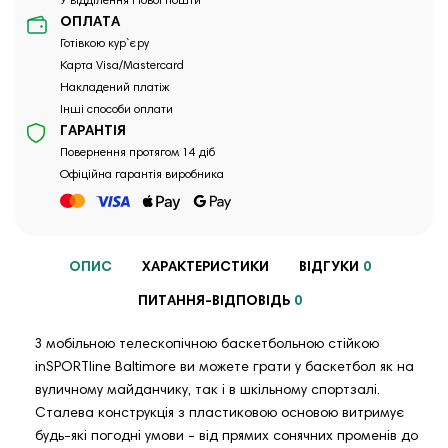
У відділення Нової пошти
ОПЛАТА
Готівкою кур`єру
Карта Visa/Mastercard
Накладений платіж
Інші способи оплати
ГАРАНТІЯ
Повернення протягом 14 діб
Офіційна гарантія виробника
ОПИС
ХАРАКТЕРИСТИКИ
ВІДГУКИ
0
ПИТАННЯ-ВІДПОВІДЬ
0
З мобільною телескопічною баскетбольною стійкою
inSPORTline Baltimore ви можете грати у баскетбол як на
вуличному майданчику, так і в шкільному спортзалі.
Сталева конструкція з пластиковою основою витримує
будь-які погодні умови - від прямих сонячних променів до