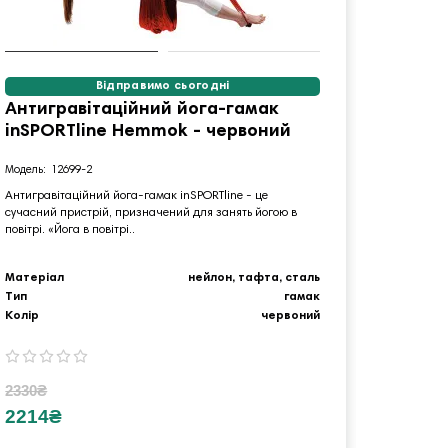
Відправимо сьогодні
Антигравітаційний йога-гамак
Антиг
inSPORTline Hemmok - червоний
кріпл
inSPO
12699-2
1
Антигравітаційний йога-гамак inSPORTline - це
сучасний пристрій, призначений для занять йогою в
Гамак для
повітрі. «Йога в повітрі..
це сучасн
повітрі. «Й
Матеріал
нейлон, тафта, сталь
Матеріа
Тип
гамак
Тип
Колір
червоний
Колір
2330₴
9254₴
2214₴
8792