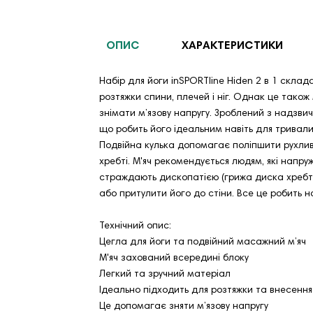
ОПИС
ХАРАКТЕРИСТИКИ
Набір для йоги inSPORTline Hiden 2 в 1 склад
розтяжки спини, плечей і ніг. Однак це тако
знімати м’язову напругу. Зроблений з надзви
що робить його ідеальним навіть для тривали
Подвійна кулька допомагає поліпшити рухливіс
хребті. М'яч рекомендується людям, які напру
страждають дископатією (грижа диска хребта
або притулити його до стіни. Все це робить н
Технічний опис:
Цегла для йоги та подвійний масажний м’яч
М'яч захований всередині блоку
Легкий та зручний матеріал
Ідеально підходить для розтяжки та внесення
Це допомагає зняти м’язову напругу