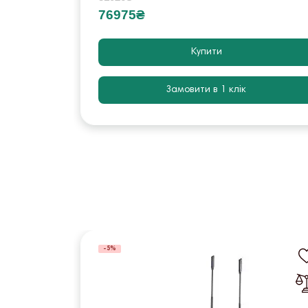
76975₴
Купити
Замовити в 1 клік
-5%