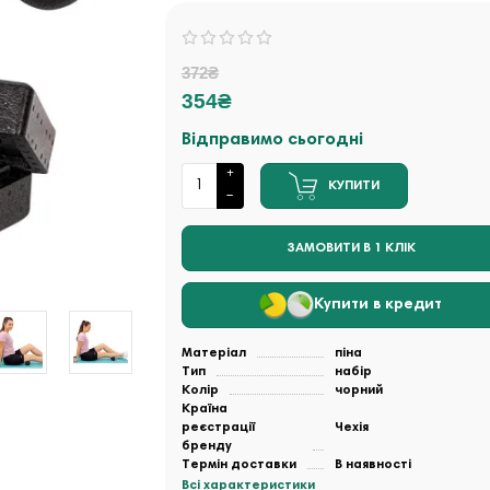
372₴
354₴
Відправимо сьогодні
КУПИТИ
ЗАМОВИТИ В 1 КЛІК
Купити в кредит
Матеріал
піна
Тип
набір
Колір
чорний
Країна
реєстрації
Чехія
бренду
Термін доставки
В наявності
Всі характеристики