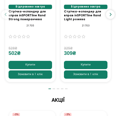
Відправимо завтра
Відправимо завтра
Стрічка-еспандер для
Стрічка-еспандер для
вправ inSPORTline Rand
вправ inSPORTline Rand
Strong помаранчева
Light рожева
21705
21703
528₴
325₴
502₴
309₴
Купити
Купити
Замовити в 1 клік
Замовити в 1 клік
АКЦІЇ
-5%
-5%