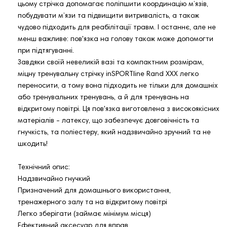
цьому стрічка допомагає поліпшити координацію м’язів,
побудувати м’язи та підвищити витривалість, а також
чудово підходить для реабілітації травм. І останнє, але не
менш важливе: пов'язка на голову також може допомогти
при підтягуванні.
Завдяки своїй невеликій вазі та компактним розмірам,
міцну тренувальну стрічку inSPORTline Rand XXX легко
переносити, а тому вона підходить не тільки для домашніх
або тренувальних тренувань, а й для тренувань на
відкритому повітрі. Ця пов'язка виготовлена ​​з високоякісних
матеріалів - латексу, що забезпечує довговічність та
гнучкість, та поліестеру, який надзвичайно зручний та не
шкодить!
Технічний опис:
Надзвичайно гнучкий
Призначений для домашнього використання,
тренажерного залу та на відкритому повітрі
Легко зберігати (займає мінімум місця)
Ефективний аксесуар для вправ