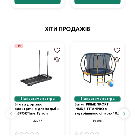
ХІТИ ПРОДАЖІВ
-5%
Відправимо завтра
Відправимо завтра
Бігова доріжка
Батут PRIME SPORT
електрична для ходьби
INSIDE TITANPRO з
inSPORTline Tyrion
внутрішньою сіткою 10
футів оранжевий
22977
PS305