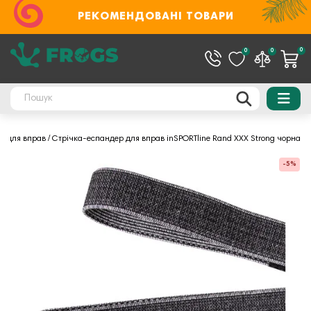
РЕКОМЕНДОВАНІ ТОВАРИ
0
0
0
и для вправ
Стрічка-еспандер для вправ inSPORTline Rand XXX Strong чорна
-5%