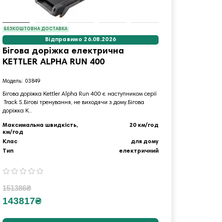
БЕЗКОШТОВНА ДОСТАВКА
Відправимо 26.08.2026
Бігова доріжка електрична
Бігов
KETTLER ALPHA RUN 400
сканд
ELECT
03849
1
Бігова доріжка Kettler Alpha Run 400 є наступником серії
Track S.Бігові тренування, не виходячи з дому.Бігова
LOOP15 - 
доріжка K..
Особливіст
дозволять 
Максимальна швидкість,
20 км/год
км/год
Кнопка
Клас
для дому
передза
Тип
електричний
Термін д
151386₴
57443₴
143817₴
5457