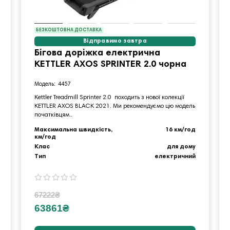
БЕЗКОШТОВНА ДОСТАВКА
Відправимо завтра
Бігова доріжка електрична
KETTLER AXOS SPRINTER 2.0 чорна
4457
Kettler Treadmill Sprinter 2.0 походить з нової колекції
KETTLER AXOS BLACK 2021. Ми рекомендуємо цю модель
початківцям..
Максимальна швидкість,
16 км/год
км/год
Клас
для дому
Тип
електричний
67222₴
63861₴