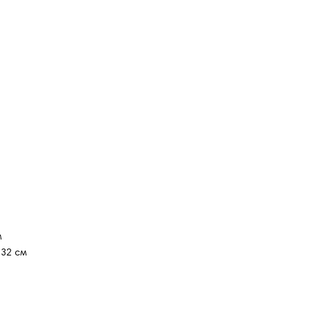
м
132 см