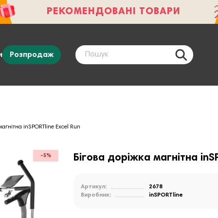
РЕКОМЕНДОВАНІ ТОВАРИ
и
Розпродаж
магнітна inSPORTline Excel Run
Бігова доріжка магнітна inS
-5%
Артикул:
2678
Виробник:
inSPORTline