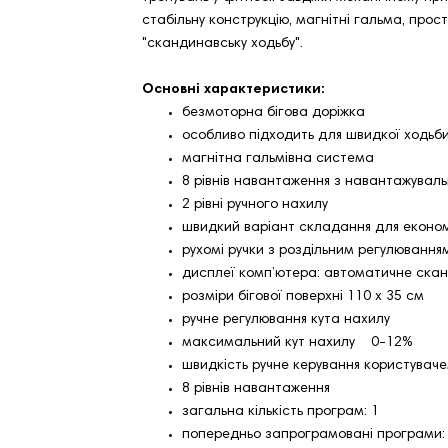
стабільну конструкцію, магнітні гальма, прост
"скандинавську ходьбу".
Основні характеристики:
безмоторна бігова доріжка
особливо підходить для швидкої ходьби
магнітна гальмівна система
8 рівнів навантаження з навантажуваль
2 рівні ручного нахилу
швидкий варіант складання для економі
рухомі ручки з роздільним регулюванн
дисплеї комп’ютера: автоматичне сканув
розміри бігової поверхні 110 х 35 см
ручне регулювання кута нахилу
максимальний кут нахилу 0-12%
швидкість ручне керування користувач
8 рівнів навантаження
загальна кількість програм: 1
попередньо запрограмовані програми: 