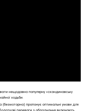
увати нещодавно популярну «скандинавську
ичайної ходьби.
жка (безмоторна) пропонує оптимальні умови для
б Додаткові переваги з обладнання включають