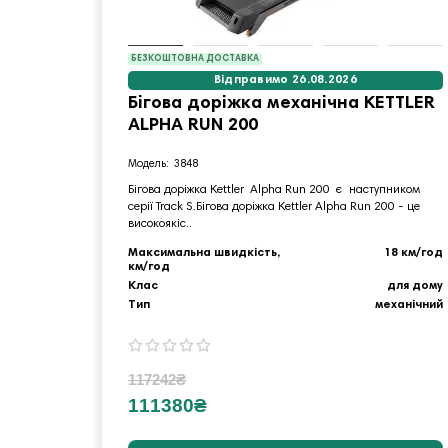
БЕЗКОШТОВНА ДОСТАВКА
Відправимо 26.08.2026
Бігова доріжка механічна KETTLER
ALPHA RUN 200
3848
Бігова доріжка Kettler Alpha Run 200 є наступником
серії Track S.Бігова доріжка Kettler Alpha Run 200 - це
високоякіс..
Максимальна швидкість,
18 км/год
км/год
Клас
для дому
Тип
механічний
117242₴
111380₴