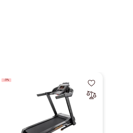
-5%
-5%