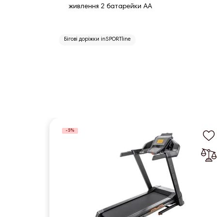
живлення 2 батарейки АА
Бігові доріжки inSPORTline
-5%