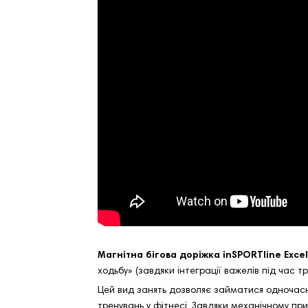
Магнітна бігова доріжка inSPORTline Exce
ходьбу» (завдяки інтеграції важелів під час 
Цей вид занять дозволяє займатися одночасно
тренувань у фітнесі. Завдяки механічному п