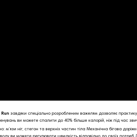
l Run
завдяки спеціально розробленим важелям дозволяє практик
тренувань ви можете спалити до 40% більше калорій, ніж під час зв
: м’язи ніг, стегон та верхніх частин тіла Механічна бігова дорі
риводу ви можете регулювати швидкість відповідно до своїх потре