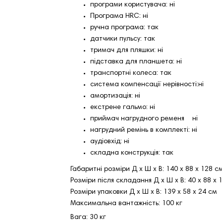
програми користувача: ні
Програма HRC: ні
ручна програма: так
датчики пульсу: так
тримач для пляшки: ні
підставка для планшета: ні
транспортні колеса: так
система компенсації нерівності:ні
амортизація: ні
екстрене гальмо: ні
приймач нагрудного ременя ні
нагрудний ремінь в комплекті: ні
аудіовхід: ні
складна конструкція: так
Габаритні розміри Д х Ш х В: 140 х 88 х 128 с
Розміри після складання Д х Ш х В: 40 х 88 х 
Розміри упаковки Д х Ш х В: 139 х 58 х 24 см
Максимальна вантажність: 100 кг
Вага: 30 кг