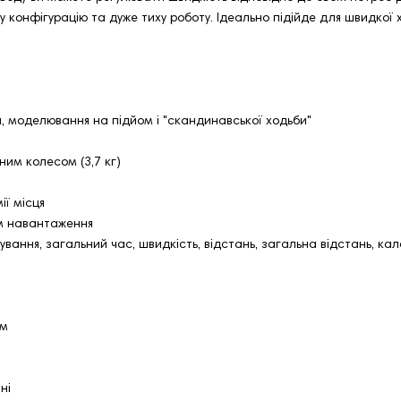
у конфігурацію та дуже тиху роботу. Ідеально підійде для швидкої х
, моделювання на підйом і "скандинавської ходьби"
ним колесом (3,7 кг)
ї місця
ям навантаження
ання, загальний час, швидкість, відстань, загальна відстань, кало
ем
ні