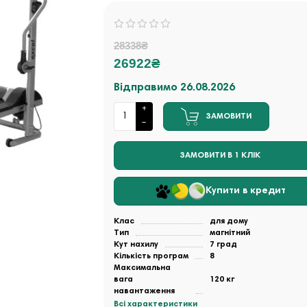
28338₴
26922₴
Відправимо 26.08.2026
ЗАМОВИТИ
ЗАМОВИТИ В 1 КЛІК
Купити в кредит
Клас
для дому
Тип
магнітний
Кут нахилу
7 град
Кількість програм
8
Максимальна
вага
120 кг
навантаження
Всі характеристики