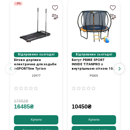
-5%
Відправимо сьогодні
Відправимо сьогодні
Бігова доріжка
Батут PRIME SPORT
електрична для ходьби
INSIDE TITANPRO з
inSPORTline Tyrion
внутрішньою сіткою 10
футів оранжевий
22977
PS305
17352₴
16485₴
10450₴
Купити
Купити