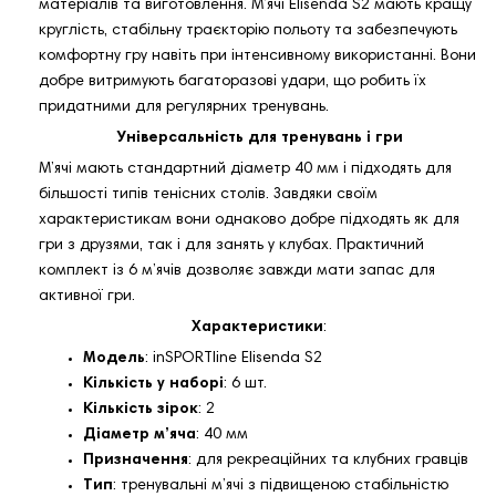
матеріалів та виготовлення. М’ячі Elisenda S2 мають кращу
круглість, стабільну траєкторію польоту та забезпечують
комфортну гру навіть при інтенсивному використанні. Вони
добре витримують багаторазові удари, що робить їх
придатними для регулярних тренувань.
Універсальність для тренувань і гри
М’ячі мають стандартний діаметр 40 мм і підходять для
більшості типів тенісних столів. Завдяки своїм
характеристикам вони однаково добре підходять як для
гри з друзями, так і для занять у клубах. Практичний
комплект із 6 м’ячів дозволяє завжди мати запас для
активної гри.
Характеристики
:
Модель
: inSPORTline Elisenda S2
Кількість у наборі
: 6 шт.
Кількість зірок
: 2
Діаметр м’яча
: 40 мм
Призначення
: для рекреаційних та клубних гравців
Тип
: тренувальні м’ячі з підвищеною стабільністю