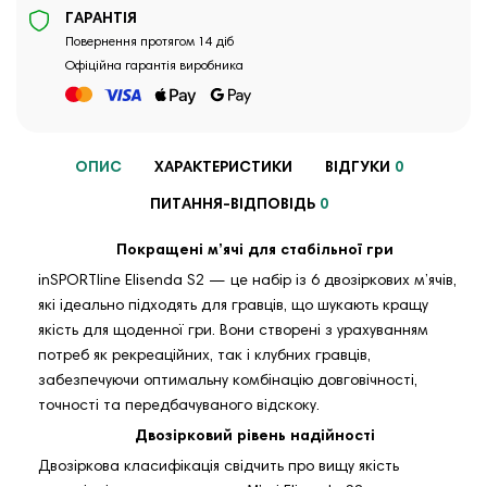
ГАРАНТІЯ
Повернення протягом 14 діб
Офіційна гарантія виробника
ОПИС
ХАРАКТЕРИСТИКИ
ВІДГУКИ
0
ПИТАННЯ-ВІДПОВІДЬ
0
Покращені м’ячі для стабільної гри
inSPORTline Elisenda S2 — це набір із 6 двозіркових м’ячів,
які ідеально підходять для гравців, що шукають кращу
якість для щоденної гри. Вони створені з урахуванням
потреб як рекреаційних, так і клубних гравців,
забезпечуючи оптимальну комбінацію довговічності,
точності та передбачуваного відскоку.
Двозірковий рівень надійності
Двозіркова класифікація свідчить про вищу якість