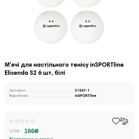
М'ячі для настільного тенісу inSPORTline
Elisenda S2 6 шт, білі
Артикул:
21567-1
Виробник:
inSPORTline
166₴
174₴