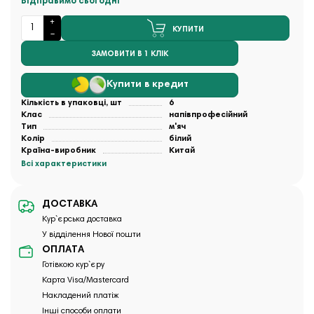
Відправимо сьогодні
КУПИТИ
ЗАМОВИТИ В 1 КЛІК
Купити в кредит
Кількість в упаковці, шт
6
Клас
напівпрофесійний
Тип
м'яч
Колір
білий
Країна-виробник
Китай
Всі характеристики
ДОСТАВКА
Кур`єрська доставка
У відділення Нової пошти
ОПЛАТА
Готівкою кур`єру
Карта Visa/Mastercard
Накладений платіж
Інші способи оплати