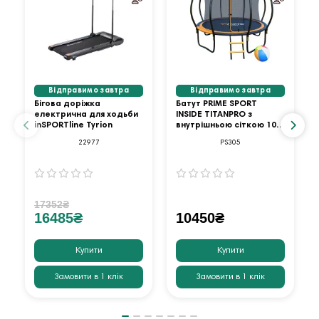
Відправимо завтра
Відправимо завтра
Бігова доріжка
Батут PRIME SPORT
електрична для ходьби
INSIDE TITANPRO з
inSPORTline Tyrion
внутрішньою сіткою 10
футів оранжевий
22977
PS305
17352₴
16485₴
10450₴
Купити
Купити
Замовити в 1 клік
Замовити в 1 клік