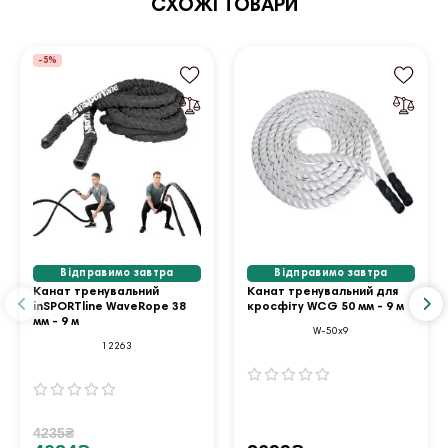
СХОЖІ ТОВАРИ
-5%
Відправимо завтра
Відправимо завтра
Канат тренувальний
Канат тренувальний для
inSPORTline WaveRope 38
кросфіту WCG 50 мм - 9 м
мм - 9 м
W-50х9
12263
4235₴