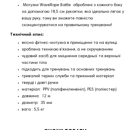
Мотузки WaveRope Battle оброблені з кожного боку
за допомогою 18,5 см рукоятки, яка ідеально лягає у
вашу руку, тому ви зможете повністю
сконцентруватися на правильному тренуванні!
Технічний опис:
якісна фітнес-мотузка в приміщенні та на вулиці
зроблена технікою в'язання, а не скручуванням
чудовий засіб для зміцнення середньої та верхньої
частини тіла
підходить для тренувань та основних тренувань
тривалий термін служби та приємний матеріал
тверді і довгі ручки
матеріал: PPV (поліфеніленвініл), PES (поліестер)
довжина: 12 м
діаметр: 35 мм
вага : 5,5 кг