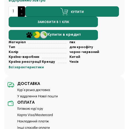
Відправимо завтра
КУПИТИ
ЗАМОВИТИ В 1 КЛІК
Купити в кредит
Матеріал
пвх
Тип
для кросфіту
Колір
чорно-червоний
Країна-виробник
Китай
Країна реєстрації бренду
Чехія
Всі характеристики
ДОСТАВКА
Кур`єрська доставка
У відділення Нової пошти
ОПЛАТА
Готівкою кур`єру
Карта Visa/Mastercard
Накладений платіж
Інші способи оплати