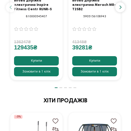
Бігова доріжка
Бігова доріжка
електрична Inspire
електрична Merach MR-
Fitness Centr RUNR-S
T25B2
810000545407
5905156108943
136247₴
41348₴
129435₴
39281₴
Купити
Купити
Замовити в 1 клік
Замовити в 1 клік
ХІТИ ПРОДАЖІВ
-5%