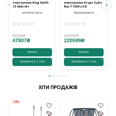
електрична King Smith
електрична Krups Cybo
Z3 Hybrid+
Run T1000 LCD
6970492718919
5905440496510
50323₴
232209₴
47807₴
220599₴
Купити
Купити
Замовити в 1 клік
Замовити в 1 клік
ХІТИ ПРОДАЖІВ
-5%