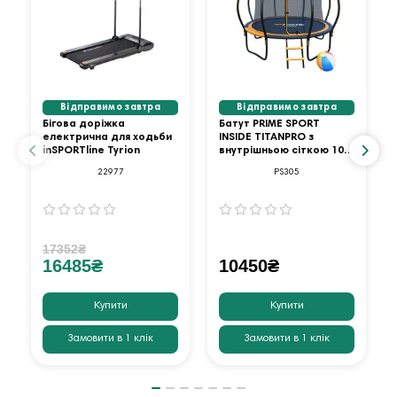
Відправимо завтра
Відправимо завтра
Бігова доріжка
Батут PRIME SPORT
електрична для ходьби
INSIDE TITANPRO з
inSPORTline Tyrion
внутрішньою сіткою 10
футів оранжевий
22977
PS305
17352₴
16485₴
10450₴
Купити
Купити
Замовити в 1 клік
Замовити в 1 клік