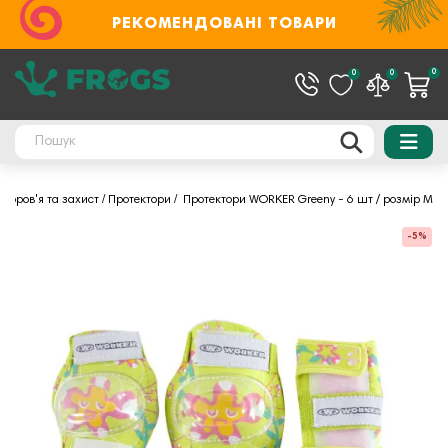
РЕКОМЕНДОВАНІ ТОВАРИ
0
0
0
Здоров'я та захист
Протектори
Протектори WORKER Greeny - 6 шт / розмір М
-5%