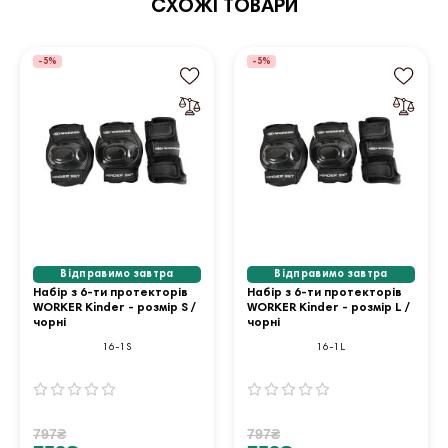
СХОЖІ ТОВАРИ
-5%
-5%
Відправимо завтра
Відправимо завтра
Набір з 6-ти протекторів
Набір з 6-ти протекторів
WORKER Kinder - розмір S /
WORKER Kinder - розмір L /
чорні
чорні
16-1S
16-1L
797₴
797₴