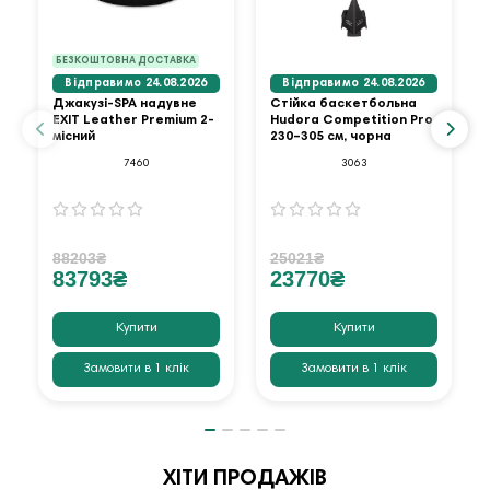
БЕЗКОШТОВНА ДОСТАВКА
Відправимо 24.08.2026
Відправимо 24.08.2026
Джакузі-SPA надувне
Стійка баскетбольна
EXIT Leather Premium 2-
Hudora Competition Pro
місний
230–305 см, чорна
7460
3063
88203₴
25021₴
83793₴
23770₴
Купити
Купити
Замовити в 1 клік
Замовити в 1 клік
ХІТИ ПРОДАЖІВ