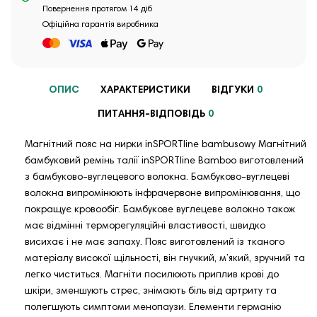
Повернення протягом 14 діб
Офіційна гарантія виробника
ОПИС
ХАРАКТЕРИСТИКИ
ВІДГУКИ
0
ПИТАННЯ-ВІДПОВІДЬ
0
Магнітний пояс на нирки inSPORTline bambusowy Магнітний
бамбуковий ремінь талії inSPORTline Bamboo виготовлений
з бамбуково-вуглецевого волокна. Бамбуково-вуглецеві
волокна випромінюють інфрачервоне випромінювання, що
покращує кровообіг. Бамбукове вуглецеве волокно також
має відмінні терморегуляційні властивості, швидко
висихає і не має запаху. Пояс виготовлений із тканого
матеріалу високої щільності, він гнучкий, м’який, зручний та
легко чиститься. Магніти посилюють приплив крові до
шкіри, зменшують стрес, знімають біль від артриту та
полегшують симптоми менопаузи. Елементи германію