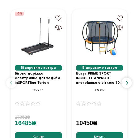
-5%
Відправимо завтра
Відправимо завтра
Бігова доріжка
Батут PRIME SPORT
електрична для ходьби
INSIDE TITANPRO з
inSPORTline Tyrion
внутрішньою сіткою 10
футів оранжевий
22977
PS305
17352₴
16485₴
10450₴
Купити
Купити