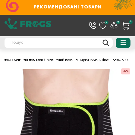
РЕКОМЕНДОВАНІ ТОВАРИ
0
0
0
бандажі
Магнітні пов’язки
Магнітний пояс на нирки inSPORTline - розмір XXL
-5%