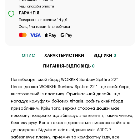
Інші способи оплати
ГАРАНТІЯ
Повернення протягом 14 діб
Офіційна гарантія виробника
ОПИС
ХАРАКТЕРИСТИКИ
ВІДГУКИ
0
ПИТАННЯ-ВІДПОВІДЬ
0
Пеннібоард-скейтборд WORKER Sunbow Spitfire 22ʺ
Пенні-дошка WORKER Sunbow Spitfire 22 "- це скейтборд,
виготовлений із пластику. Оригінальний дизайн, що
нагадує камуфляж бойових літаків, робить скейтборд
привабливим. Крім того, верхня сторона дошки має
нековзну поверхню, що збільшує зчеплення і, таким чином,
безпеку руху. Вона також відрізняється високою стійкістю
до подряпин Відмінна якість підшипників ABEC 7
забезпечує плавну, приємну та комфортну їзду, все