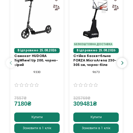
БЕЗКОШТОВНА ДОСТАВКА
Відправимо 25.08.2026
Відправимо 25.08.2026
Самокат HUDORA
Стійка баскетбльна
BigWheel Up 200, чорно-
FORZA MicroArena 230–
сірий
305 см, чорно-біла
9330
9673
7557₴
325769₴
7180₴
309481₴
Купити
Купити
Замовити в 1 клік
Замовити в 1 клік