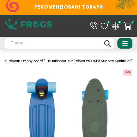
РЕКОМЕНДОВАНІ ТОВАРИ
0
0
0
а лонгборди
Penny board
Пеннібоард-скейтборд WORKER Sunbow Spitfire 22ʺ
-5%