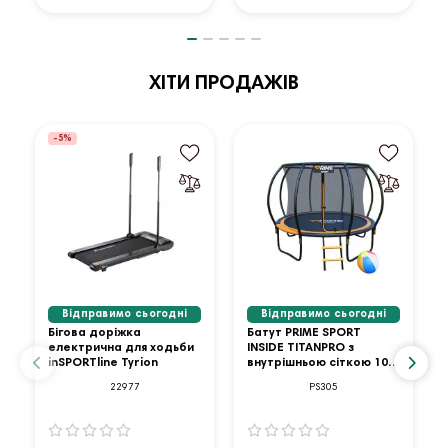
ХІТИ ПРОДАЖІВ
-5%
Відправимо сьогодні
Відправимо сьогодні
Бігова доріжка
Батут PRIME SPORT
електрична для ходьби
INSIDE TITANPRO з
inSPORTline Tyrion
внутрішньою сіткою 10
футів оранжевий
22977
PS305