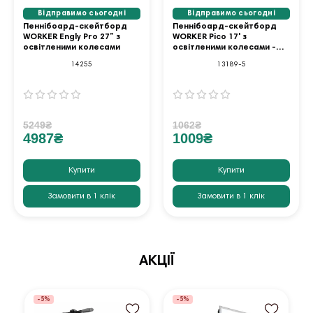
Відправимо сьогодні
Відправимо сьогодні
Пеннібоард-скейтборд
Пеннібоард-скейтборд
WORKER Engly Pro 27” з
WORKER Pico 17' з
освітленими колесами
освітленими колесами -
зелений
14255
13189-5
5249₴
1062₴
4987₴
1009₴
Купити
Купити
Замовити в 1 клік
Замовити в 1 клік
АКЦІЇ
-5%
-5%