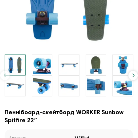
Пеннібоард-скейтборд WORKER Sunbow
Spitfire 22ʺ
Артикул:
11753-4