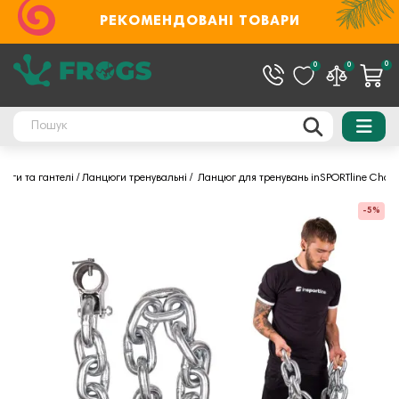
РЕКОМЕНДОВАНІ ТОВАРИ
0
0
0
нги та гантелі
Ланцюги тренувальні
Ланцюг для тренувань inSPORTline Chain
-5%