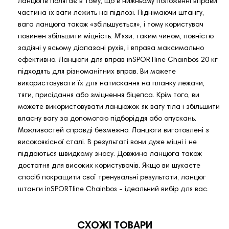
ланцюгів полягає в тому, що в нижньому положенні вправи
частина їх ваги лежить на підлозі. Піднімаючи штангу,
вага ланцюга також «збільшується», і тому користувач
повинен збільшити міцність. М'язи, таким чином, повністю
задіяні у всьому діапазоні рухів, і вправа максимально
ефективно. Ланцюги для вправ inSPORTline Chainbos 20 кг
підходять для різноманітних вправ. Ви можете
використовувати їх для натискання на планку лежачи,
тяги, присідання або зміцнення біцепса. Крім того, ви
можете використовувати ланцюжок як вагу тіла і збільшити
власну вагу за допомогою підборіддя або опускань.
Можливостей справді безмежно. Ланцюги виготовлені з
високоякісної сталі. В результаті вони дуже міцні і не
піддаються швидкому зносу. Довжина ланцюга також
достатня для високих користувачів. Якщо ви шукаєте
спосіб покращити свої тренувальні результати, ланцюг
штанги inSPORTline Chainbos - ідеальний вибір для вас.
СХОЖІ ТОВАРИ