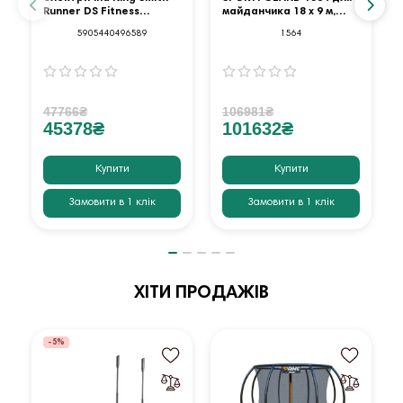
Runner DS Fitness
майданчика 18 х 9 м,
AppReady
червоний
5905440496589
1564
47766₴
106981₴
45378₴
101632₴
Купити
Купити
Замовити в 1 клік
Замовити в 1 клік
ХІТИ ПРОДАЖІВ
-5%