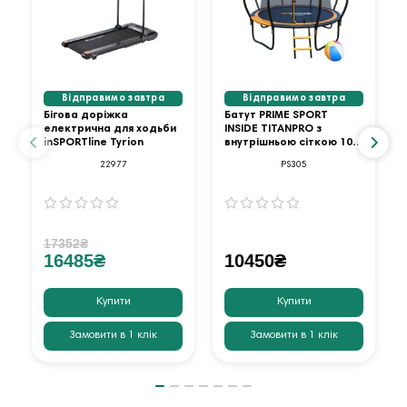
Відправимо завтра
Відправимо завтра
Бігова доріжка
Батут PRIME SPORT
електрична для ходьби
INSIDE TITANPRO з
inSPORTline Tyrion
внутрішньою сіткою 10
футів оранжевий
22977
PS305
17352₴
16485₴
10450₴
Купити
Купити
Замовити в 1 клік
Замовити в 1 клік