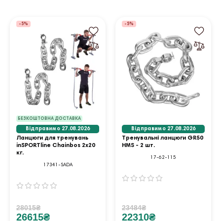
-5%
-5%
БЕЗКОШТОВНА ДОСТАВКА
Відправимо 27.08.2026
Відправимо 27.08.2026
Ланцюги для тренувань
Тренувальні ланцюги GR50
inSPORTline Chainbos 2x20
HMS - 2 шт.
кг.
17-62-115
17341-SADA
28015₴
23484₴
26615₴
22310₴