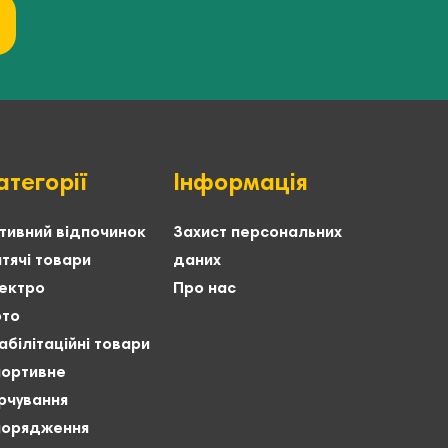
атегорії
Інформація
тивний відпочинок
Захист персональних
тячі товари
даних
ектро
Про нас
то
абілітаційні товари
ортивне
рчування
орядження